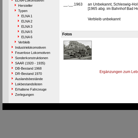
ELNA-Lokomotiven
__.__.1963
an Unbekannt, Schleswig-Holst
Hersteller
[1965 abg. im Bahnhof Bad H
Typen
ELNA 1
Verbleib unbekannt
ELNA 2
ELNA 3
ELNA 5
Fotos
ELNA 6
Verbleib
Industrielokomotiven
Feuerlose Lokomotiven
Sonderkonstruktionen
SAAR (1920 - 1935)
DB-Bestand 1968
Ergänzungen zum Leb
DR-Bestand 1970
Auslandsbestände
Lokbestandslisten
Erhaltene Fahrzeuge
Zerlegungen