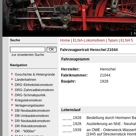
Suche
Home
|
ELNA-Lokomotiven
|
Typen
|
ELNA 5
Fahrzeugportrait Henschel 21044
zur erweiterten Suche
Fahrzeugstamm
Navigation
Hersteller:
Henschel
Geschichte & Hintergründe
Fabriknummer:
21044
Länderbahnen
Baujahr:
1928
DRG-Einheitslokomotiven
DRG-Zahnradlokomotiven
DRG-Schmalspurlok.
Kriegslokomotiven
Verlagerungsbauten
Lebenslauf
DB-Neubaulokomotiven
DB-Umbaulokomotiven
__.__.1928
Bestellung durch Hermann Ba
DR-Neubaulokomotiven
__.__.1928
Auslieferung an NhE - Neuha
DR-Rekolokomotiven
__.__.1939
an OWE - Osterwieck-Wasserl
DR - "6000er"
[1945 auf Streckenstück Horn