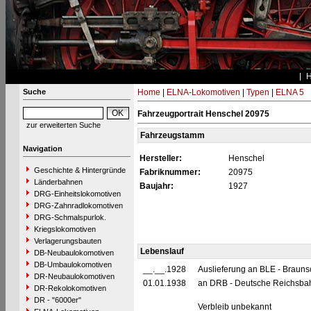
Suche
Home
|
ELNA-Lokomotiven
|
Typen
|
ELNA 5
Fahrzeugportrait Henschel 20975
zur erweiterten Suche
Fahrzeugstamm
Navigation
Hersteller:
Henschel
Geschichte & Hintergründe
Fabriknummer:
20975
Länderbahnen
Baujahr:
1927
DRG-Einheitslokomotiven
DRG-Zahnradlokomotiven
DRG-Schmalspurlok.
Kriegslokomotiven
Verlagerungsbauten
Lebenslauf
DB-Neubaulokomotiven
DB-Umbaulokomotiven
__.__.1928
Auslieferung an BLE - Braun
DR-Neubaulokomotiven
01.01.1938
an DRB - Deutsche Reichsbah
DR-Rekolokomotiven
DR - "6000er"
Verbleib unbekannt