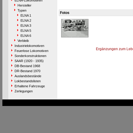
ELNA-Lokomotiven
Hersteller
Typen
Fotos
ELNA 1
ELNA 2
ELNA 3
ELNA 5
ELNA 6
Verbleib
Industrielokomotiven
Ergänzungen zum Leb
Feuerlose Lokomotiven
Sonderkonstruktionen
SAAR (1920 - 1935)
DB-Bestand 1968
DR-Bestand 1970
Auslandsbestände
Lokbestandslisten
Erhaltene Fahrzeuge
Zerlegungen