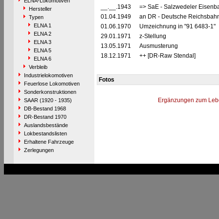
ELNA-Lokomotiven
__.__.1943
=> SaE - Salzwedeler Eisenb
Hersteller
01.04.1949
an DR - Deutsche Reichsbahn
Typen
ELNA 1
01.06.1970
Umzeichnung in "91 6483-1"
ELNA 2
29.01.1971
z-Stellung
ELNA 3
13.05.1971
Ausmusterung
ELNA 5
18.12.1971
++ [DR-Raw Stendal]
ELNA 6
Verbleib
Industrielokomotiven
Fotos
Feuerlose Lokomotiven
Sonderkonstruktionen
Ergänzungen zum Leb
SAAR (1920 - 1935)
DB-Bestand 1968
DR-Bestand 1970
Auslandsbestände
Lokbestandslisten
Erhaltene Fahrzeuge
Zerlegungen