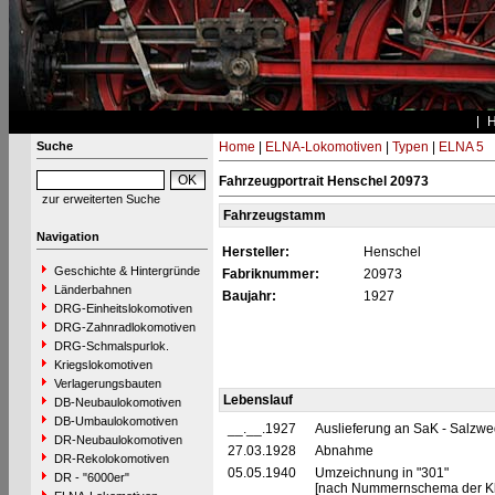
Suche
Home
|
ELNA-Lokomotiven
|
Typen
|
ELNA 5
Fahrzeugportrait Henschel 20973
zur erweiterten Suche
Fahrzeugstamm
Navigation
Hersteller:
Henschel
Geschichte & Hintergründe
Fabriknummer:
20973
Länderbahnen
Baujahr:
1927
DRG-Einheitslokomotiven
DRG-Zahnradlokomotiven
DRG-Schmalspurlok.
Kriegslokomotiven
Verlagerungsbauten
Lebenslauf
DB-Neubaulokomotiven
DB-Umbaulokomotiven
__.__.1927
Auslieferung an SaK - Salzw
DR-Neubaulokomotiven
27.03.1928
Abnahme
DR-Rekolokomotiven
05.05.1940
Umzeichnung in "301"
DR - "6000er"
[nach Nummernschema der Kle