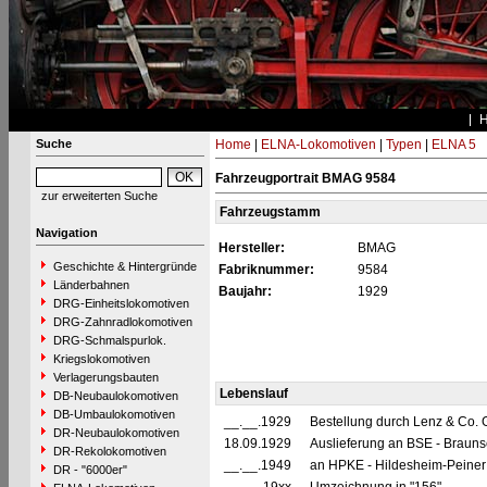
Suche
Home
|
ELNA-Lokomotiven
|
Typen
|
ELNA 5
Fahrzeugportrait BMAG 9584
zur erweiterten Suche
Fahrzeugstamm
Navigation
Hersteller:
BMAG
Geschichte & Hintergründe
Fabriknummer:
9584
Länderbahnen
Baujahr:
1929
DRG-Einheitslokomotiven
DRG-Zahnradlokomotiven
DRG-Schmalspurlok.
Kriegslokomotiven
Verlagerungsbauten
Lebenslauf
DB-Neubaulokomotiven
DB-Umbaulokomotiven
__.__.1929
Bestellung durch Lenz & Co. 
DR-Neubaulokomotiven
18.09.1929
Auslieferung an BSE - Braun
DR-Rekolokomotiven
__.__.1949
an HPKE - Hildesheim-Peiner
DR - "6000er"