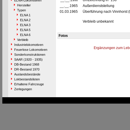
__.__.19xx
Umzeichnung in "156"
ELNA-Lokomotiven
Hersteller
__.__.1965
Außerdienststellung
Typen
01.03.1965
Überführung nach Vinnhorst (H
ELNA 1
ELNA 2
Verbleib unbekannt
ELNA 3
ELNA 5
ELNA 6
Fotos
Verbleib
Industrielokomotiven
Ergänzungen zum Leb
Feuerlose Lokomotiven
Sonderkonstruktionen
SAAR (1920 - 1935)
DB-Bestand 1968
DR-Bestand 1970
Auslandsbestände
Lokbestandslisten
Erhaltene Fahrzeuge
Zerlegungen