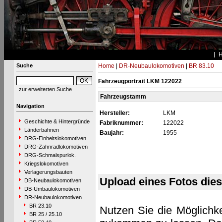
Suche
Home
|
DR-Neubaulokomotiven
|
BR 83.10
Fahrzeugportrait LKM 122022
zur erweiterten Suche
Fahrzeugstamm
Navigation
Hersteller:
LKM
Geschichte & Hintergründe
Fabriknummer:
122022
Länderbahnen
Baujahr:
1955
DRG-Einheitslokomotiven
DRG-Zahnradlokomotiven
DRG-Schmalspurlok.
Kriegslokomotiven
Verlagerungsbauten
Upload eines Fotos die
DB-Neubaulokomotiven
DB-Umbaulokomotiven
DR-Neubaulokomotiven
BR 23.10
Nutzen Sie die Möglichke
BR 25 / 25.10