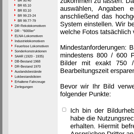
zukommen zu lassen. Das 
BR 50.40
BR 65.10
auswählen, Angaben e
BR 83.10
anschließend das hochge
BR 99.23-24
BR 99.77-79
System einstellen. Wir b
DR-Rekolokomotiven
welche Fotos tatsächlich
DR - "6000er"
ELNA-Lokomotiven
Industrielokomotiven
Mindestanforderungen: B
Feuerlose Lokomotiven
Sonderkonstruktionen
mindestens 800 / 600 P
SAAR (1920 - 1935)
Bilder mit exakt 750 
DB-Bestand 1968
DR-Bestand 1970
Bearbeitungszeit erspare
Auslandsbestände
Lokbestandslisten
Erhaltene Fahrzeuge
Bevor wir Ihr Bild verw
Zerlegungen
folgender Punkte:
Ich bin der Bildurhe
habe die Nutzungsrec
erhalten. Hiermit bef
Ansprüchen Dritter a