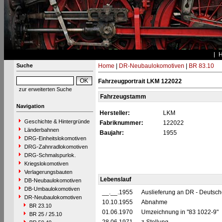
Suche
Home
|
DR-Neubaulokomotiven
|
BR 83.10
Fahrzeugportrait LKM 122022
zur erweiterten Suche
Fahrzeugstamm
Navigation
Hersteller:
LKM
Geschichte & Hintergründe
Fabriknummer:
122022
Länderbahnen
Baujahr:
1955
DRG-Einheitslokomotiven
DRG-Zahnradlokomotiven
DRG-Schmalspurlok.
Kriegslokomotiven
Verlagerungsbauten
Lebenslauf
DB-Neubaulokomotiven
DB-Umbaulokomotiven
__.__.1955
Auslieferung an DR - Deutsc
DR-Neubaulokomotiven
10.10.1955
Abnahme
BR 23.10
01.06.1970
Umzeichnung in "83 1022-9"
BR 25 / 25.10