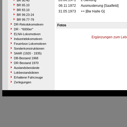
28.06.1971
z-Stellung
BR 50.40
BR 65.10
06.11.1972
Ausmusterung [Saalfeld]
BR 83.10
31.05.1973
++ [Bw Halle G]
BR 99.23-24
BR 99.77-79
DR-Rekolokomotiven
Fotos
DR - "6000er"
ELNA-Lokomotiven
Ergänzungen zum Leb
Industrielokomotiven
Feuerlose Lokomotiven
Sonderkonstruktionen
SAAR (1920 - 1935)
DB-Bestand 1968
DR-Bestand 1970
Auslandsbestände
Lokbestandslisten
Erhaltene Fahrzeuge
Zerlegungen