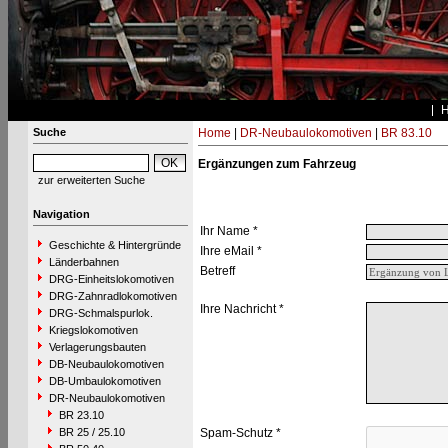
Suche
Home
|
DR-Neubaulokomotiven
|
BR 83.10
Ergänzungen zum Fahrzeug
zur erweiterten Suche
Navigation
Ihr Name *
Geschichte & Hintergründe
Ihre eMail *
Länderbahnen
Betreff
DRG-Einheitslokomotiven
DRG-Zahnradlokomotiven
Ihre Nachricht *
DRG-Schmalspurlok.
Kriegslokomotiven
Verlagerungsbauten
DB-Neubaulokomotiven
DB-Umbaulokomotiven
DR-Neubaulokomotiven
BR 23.10
BR 25 / 25.10
Spam-Schutz *