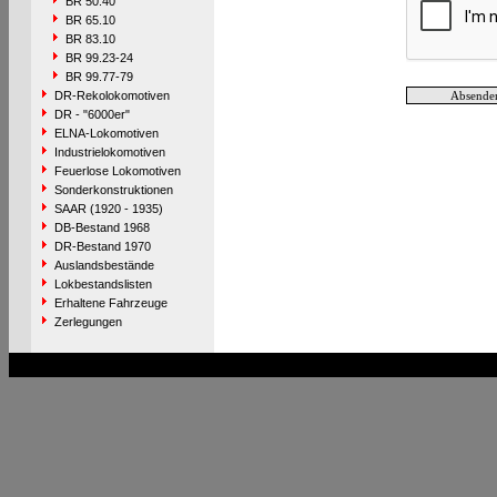
BR 50.40
BR 65.10
BR 83.10
BR 99.23-24
BR 99.77-79
DR-Rekolokomotiven
DR - "6000er"
ELNA-Lokomotiven
Industrielokomotiven
Feuerlose Lokomotiven
Sonderkonstruktionen
SAAR (1920 - 1935)
DB-Bestand 1968
DR-Bestand 1970
Auslandsbestände
Lokbestandslisten
Erhaltene Fahrzeuge
Zerlegungen