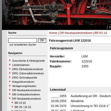
Suche
Home
|
DR-Neubaulokomotiven
|
BR 83.10
Fahrzeugportrait LKM 122016
zur erweiterten Suche
Fahrzeugstamm
Navigation
Hersteller:
LKM
Geschichte & Hintergründe
Fabriknummer:
122016
Länderbahnen
Baujahr:
1955
DRG-Einheitslokomotiven
DRG-Zahnradlokomotiven
DRG-Schmalspurlok.
Kriegslokomotiven
Verlagerungsbauten
Lebenslauf
DB-Neubaulokomotiven
DB-Umbaulokomotiven
__.__.1955
Auslieferung an DR - Deutsc
DR-Neubaulokomotiven
20.09.1955
Abnahme
BR 23.10
01.06.1970
Umzeichnung in "83 1016-1"
BR 25 / 25.10