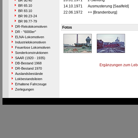
26.01.1971
z-Stellung
BR 50.40
BR 65.10
14.10.1971
Ausmusterung [Saalfeld]
BR 83.10
22.06.1972
++ [Brandenburg]
BR 99.23-24
BR 99.77-79
DR-Rekolokomotiven
Fotos
DR - "6000er"
ELNA-Lokomotiven
Industrielokomotiven
Feuerlose Lokomotiven
Sonderkonstruktionen
SAAR (1920 - 1935)
DB-Bestand 1968
Ergänzungen zum Leb
DR-Bestand 1970
Auslandsbestände
Lokbestandslisten
Erhaltene Fahrzeuge
Zerlegungen