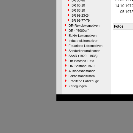
27.05.197
BR 50.40
BR 65.10
14.10.197
BR 83.10
__.05.197
BR 99.23-24
BR 99.77-79
DR-Rekolokomotiven
Fotos
DR - "6000er"
ELNA-Lokomotiven
Industrielokomotiven
Feuerlose Lokomotiven
Sonderkonstruktionen
SAAR (1920 - 1935)
DB-Bestand 1968
DR-Bestand 1970
Auslandsbestände
Lokbestandslisten
Erhaltene Fahrzeuge
Zerlegungen