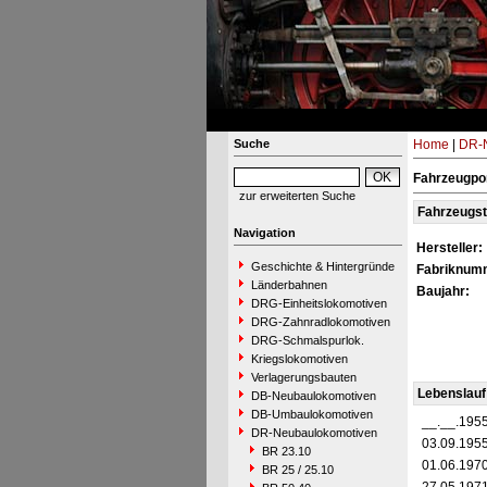
Suche
Home
|
DR-N
Fahrzeugpor
zur erweiterten Suche
Fahrzeugs
Navigation
Hersteller:
Geschichte & Hintergründe
Fabriknum
Länderbahnen
Baujahr:
DRG-Einheitslokomotiven
DRG-Zahnradlokomotiven
DRG-Schmalspurlok.
Kriegslokomotiven
Verlagerungsbauten
Lebenslauf
DB-Neubaulokomotiven
DB-Umbaulokomotiven
__.__.195
DR-Neubaulokomotiven
03.09.195
BR 23.10
01.06.197
BR 25 / 25.10