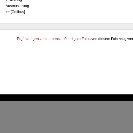
1
z-Stellung
2
Ausmusterung
3
++ [Cottbus]
Ergänzungen zum Lebenslauf
und
gute Fotos
von diesem Fahrzeug wer