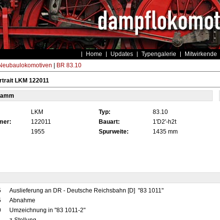
Home
Updates
Typengalerie
Mitwirkende
eubaulokomotiven
|
BR 83.10
trait LKM 122011
tamm
LKM
Typ:
83.10
mer:
122011
Bauart:
1'D2'-h2t
1955
Spurweite:
1435 mm
5
Auslieferung an DR - Deutsche Reichsbahn [D] "83 1011"
5
Abnahme
0
Umzeichnung in "83 1011-2"