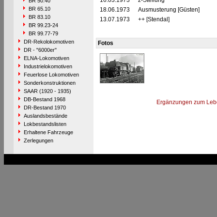
16.03.1973
z-Stellung
BR 50.40
BR 65.10
18.06.1973
Ausmusterung [Güsten]
BR 83.10
13.07.1973
++ [Stendal]
BR 99.23-24
BR 99.77-79
DR-Rekolokomotiven
Fotos
DR - "6000er"
ELNA-Lokomotiven
Industrielokomotiven
Feuerlose Lokomotiven
Sonderkonstruktionen
SAAR (1920 - 1935)
DB-Bestand 1968
Ergänzungen zum Leb
DR-Bestand 1970
Auslandsbestände
Lokbestandslisten
Erhaltene Fahrzeuge
Zerlegungen