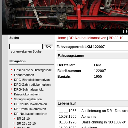
Suche
Home
|
DR-Neubaulokomotiven
|
BR 83.10
Fahrzeugportrait LKM 122007
zur erweiterten Suche
Fahrzeugstamm
Navigation
Hersteller:
LKM
Geschichte & Hintergründe
Fabriknummer:
122007
Länderbahnen
Baujahr:
1955
DRG-Einheitslokomotiven
DRG-Zahnradlokomotiven
DRG-Schmalspurlok.
Kriegslokomotiven
Verlagerungsbauten
Lebenslauf
DB-Neubaulokomotiven
DB-Umbaulokomotiven
__.__.1955
Auslieferung an DR - Deutsc
DR-Neubaulokomotiven
15.08.1955
Abnahme
BR 23.10
01.06.1970
Umzeichnung in "83 1007-0"
BR 25 / 25.10