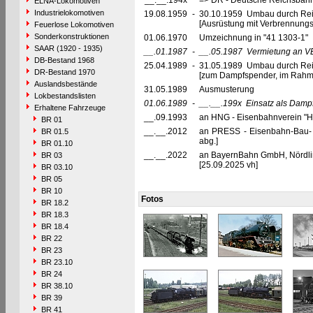
__.__.194x
=> DR - Deutsche Reichsbahn
ELNA-Lokomotiven
Industrielokomotiven
19.08.1959
-
30.10.1959 Umbau durch Rei
[Ausrüstung mit Verbrennung
Feuerlose Lokomotiven
Sonderkonstruktionen
01.06.1970
Umzeichnung in "41 1303-1"
SAAR (1920 - 1935)
__.01.1987
-
__.05.1987
Vermietung an V
DB-Bestand 1968
25.04.1989
-
31.05.1989 Umbau durch Re
DR-Bestand 1970
[zum Dampfspender, im Rahm
Auslandsbestände
31.05.1989
Ausmusterung
Lokbestandslisten
01.06.1989
-
__.__.199x
Einsatz als Damp
Erhaltene Fahrzeuge
__.09.1993
an HNG - Eisenbahnverein "He
BR 01
__.__.2012
an PRESS - Eisenbahn-Bau- u
BR 01.5
abg.]
BR 01.10
__.__.2022
an BayernBahn GmbH, Nördling
BR 03
[25.09.2025 vh]
BR 03.10
BR 05
BR 10
Fotos
BR 18.2
BR 18.3
BR 18.4
BR 22
BR 23
BR 23.10
BR 24
BR 38.10
BR 39
BR 41