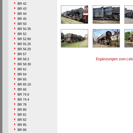
BR 42
BR 43
BR 44
BR 45
BR 50
BR 50.35
BR 52
BR 52.80
BR 55.25
BR 56.20
BR 57
Ergänzungen zum Leb
BR 58.2
BR 58.30
BR 62
BR 64
BR 65
BR 65.10
BR 66
BR 74.0
BR 74.4
BR 78
BR 80
BR 81
BR 82
BR 85
BR 86