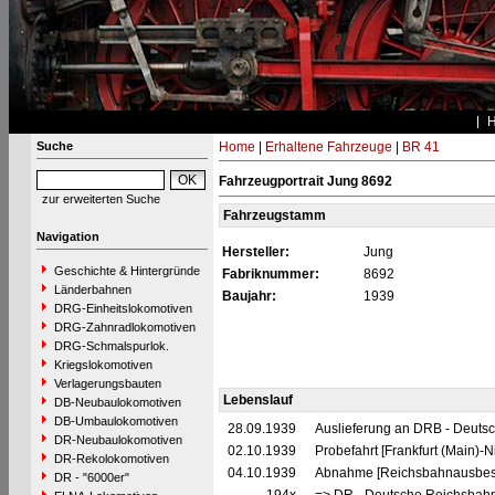
Suche
Home
|
Erhaltene Fahrzeuge
|
BR 41
Fahrzeugportrait Jung 8692
zur erweiterten Suche
Fahrzeugstamm
Navigation
Hersteller:
Jung
Geschichte & Hintergründe
Fabriknummer:
8692
Länderbahnen
Baujahr:
1939
DRG-Einheitslokomotiven
DRG-Zahnradlokomotiven
DRG-Schmalspurlok.
Kriegslokomotiven
Verlagerungsbauten
Lebenslauf
DB-Neubaulokomotiven
DB-Umbaulokomotiven
28.09.1939
Auslieferung an DRB - Deuts
DR-Neubaulokomotiven
02.10.1939
Probefahrt [Frankfurt (Main)-
DR-Rekolokomotiven
04.10.1939
Abnahme [Reichsbahnausbesse
DR - "6000er"