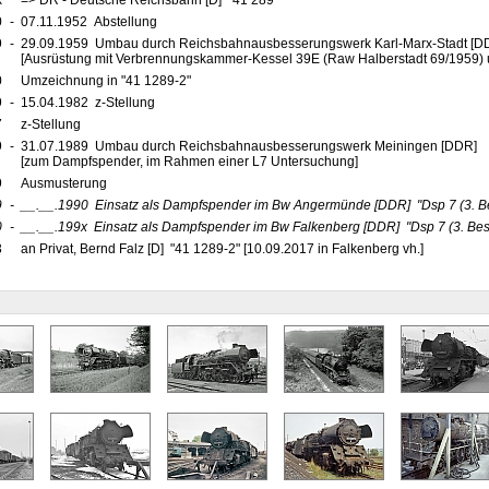
x
=> DR - Deutsche Reichsbahn [D] "41 289"
0
-
07.11.1952 Abstellung
9
-
29.09.1959 Umbau durch Reichsbahnausbesserungswerk Karl-Marx-Stadt [DD
[Ausrüstung mit Verbrennungskammer-Kessel 39E (Raw Halberstadt 69/1959) u
0
Umzeichnung in "41 1289-2"
9
-
15.04.1982 z-Stellung
7
z-Stellung
9
-
31.07.1989 Umbau durch Reichsbahnausbesserungswerk Meiningen [DDR]
[zum Dampfspender, im Rahmen einer L7 Untersuchung]
9
Ausmusterung
9
-
__.__.1990
Einsatz als Dampfspender im Bw Angermünde
[DDR]
"Dsp 7 (3. B
0
-
__.__.199x
Einsatz als Dampfspender im Bw Falkenberg
[DDR]
"Dsp 7 (3. Be
3
an Privat, Bernd Falz [D] "41 1289-2" [10.09.2017 in Falkenberg vh.]