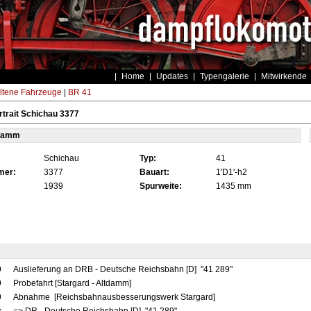
Home
Updates
Typengalerie
Mitwirkende
ltene Fahrzeuge
|
BR 41
trait Schichau 3377
tamm
Schichau
Typ:
41
mer:
3377
Bauart:
1'D1'-h2
1939
Spurweite:
1435 mm
9
Auslieferung an DRB - Deutsche Reichsbahn [D] "41 289"
9
Probefahrt [Stargard - Altdamm]
9
Abnahme [Reichsbahnausbesserungswerk Stargard]