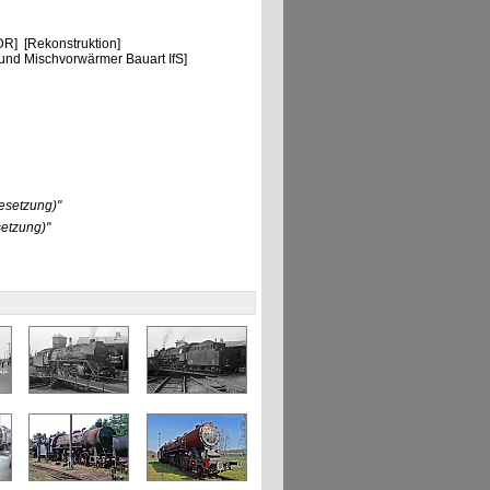
R] [Rekonstruktion]
nd Mischvorwärmer Bauart IfS]
esetzung)"
setzung)"