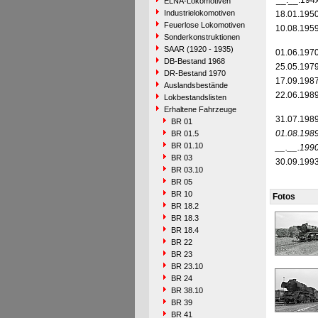
__.__.194
ELNA-Lokomotiven
Industrielokomotiven
18.01.195
Feuerlose Lokomotiven
10.08.195
Sonderkonstruktionen
SAAR (1920 - 1935)
01.06.197
DB-Bestand 1968
25.05.197
DR-Bestand 1970
17.09.198
Auslandsbestände
22.06.198
Lokbestandslisten
Erhaltene Fahrzeuge
31.07.198
BR 01
01.08.198
BR 01.5
BR 01.10
__.__.199
BR 03
30.09.199
BR 03.10
BR 05
BR 10
Fotos
BR 18.2
BR 18.3
BR 18.4
BR 22
BR 23
BR 23.10
BR 24
BR 38.10
BR 39
BR 41