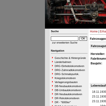
Suche
Home
|
Erha
Fahrzeugpor
zur erweiterten Suche
Fahrzeugs
Navigation
Hersteller:
Geschichte & Hintergründe
Fabriknum
Länderbahnen
Baujahr:
DRG-Einheitslokomotiven
DRG-Zahnradlokomotiven
DRG-Schmalspurlok.
Kriegslokomotiven
Verlagerungsbauten
Lebenslauf
DB-Neubaulokomotiven
DB-Umbaulokomotiven
18.11.193
DR-Neubaulokomotiven
23.11.193
DR-Rekolokomotiven
23.11.193
DR - "6000er"