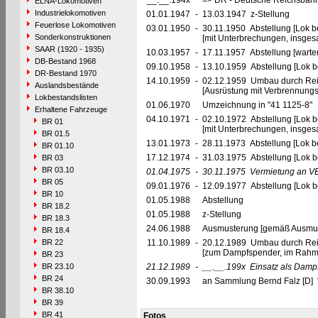
__.__.194x
=> DR - Deutsche Reichsbahn
ELNA-Lokomotiven
Industrielokomotiven
01.01.1947
-
13.03.1947 z-Stellung
Feuerlose Lokomotiven
03.01.1950
-
30.11.1950 Abstellung [Lok be
Sonderkonstruktionen
[mit Unterbrechungen, insges
SAAR (1920 - 1935)
10.03.1957
-
17.11.1957 Abstellung [warte
DB-Bestand 1968
09.10.1958
-
13.10.1959 Abstellung [Lok be
DR-Bestand 1970
14.10.1959
-
02.12.1959 Umbau durch Rei
Auslandsbestände
[Ausrüstung mit Verbrennung
Lokbestandslisten
01.06.1970
Umzeichnung in "41 1125-8"
Erhaltene Fahrzeuge
04.10.1971
-
02.10.1972 Abstellung [Lok be
BR 01
[mit Unterbrechungen, insges
BR 01.5
13.01.1973
-
28.11.1973 Abstellung [Lok be
BR 01.10
17.12.1974
-
31.03.1975 Abstellung [Lok be
BR 03
BR 03.10
01.04.1975
-
30.11.1975
Vermietung an V
BR 05
09.01.1976
-
12.09.1977 Abstellung [Lok be
BR 10
01.05.1988
Abstellung
BR 18.2
01.05.1988
z-Stellung
BR 18.3
24.06.1988
Ausmusterung [gemäß Ausmust
BR 18.4
BR 22
11.10.1989
-
20.12.1989 Umbau durch Re
[zum Dampfspender, im Rahm
BR 23
BR 23.10
21.12.1989
-
__.__.199x
Einsatz als Damp
BR 24
30.09.1993
an Sammlung Bernd Falz [D] "4
BR 38.10
BR 39
BR 41
Fotos