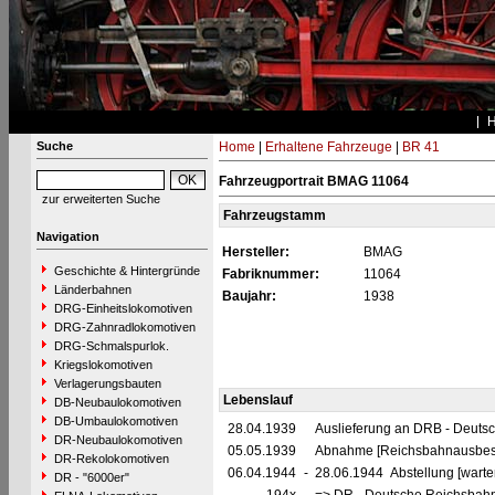
Suche
Home
|
Erhaltene Fahrzeuge
|
BR 41
Fahrzeugportrait BMAG 11064
zur erweiterten Suche
Fahrzeugstamm
Navigation
Hersteller:
BMAG
Geschichte & Hintergründe
Fabriknummer:
11064
Länderbahnen
Baujahr:
1938
DRG-Einheitslokomotiven
DRG-Zahnradlokomotiven
DRG-Schmalspurlok.
Kriegslokomotiven
Verlagerungsbauten
Lebenslauf
DB-Neubaulokomotiven
DB-Umbaulokomotiven
28.04.1939
Auslieferung an DRB - Deuts
DR-Neubaulokomotiven
05.05.1939
Abnahme [Reichsbahnausbes
DR-Rekolokomotiven
06.04.1944
-
28.06.1944 Abstellung [warte
DR - "6000er"