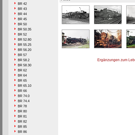
BR 42
BR 43
BR 44
BR 45
BR 50
BR 50.35
BR 52
BR 52.80
BR 55.25
BR 56.20
BR 57
Ergänzungen zum Leb
BR 58.2
BR 58.30
BR 62
BR 64
BR 65
BR 65.10
BR 66
BR 74.0
BR 74.4
BR 78
BR 80
BR 81
BR 82
BR 85
BR 86