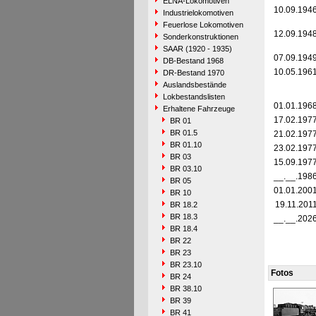
ELNA-Lokomotiven
10.09.194
Industrielokomotiven
Feuerlose Lokomotiven
12.09.194
Sonderkonstruktionen
SAAR (1920 - 1935)
07.09.194
DB-Bestand 1968
10.05.196
DR-Bestand 1970
Auslandsbestände
Lokbestandslisten
01.01.196
Erhaltene Fahrzeuge
17.02.197
BR 01
BR 01.5
21.02.197
BR 01.10
23.02.197
BR 03
15.09.197
BR 03.10
__.__.198
BR 05
01.01.200
BR 10
19.11.201
BR 18.2
BR 18.3
__.__.202
BR 18.4
BR 22
BR 23
BR 23.10
Fotos
BR 24
BR 38.10
BR 39
BR 41