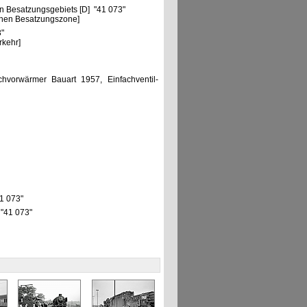
n Besatzungsgebiets [D] "41 073"
chen Besatzungszone]
3"
rkehr]
hvorwärmer Bauart 1957, Einfachventil-
41 073"
 "41 073"