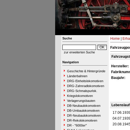
Suche
Home
|
Erha
Fahrzeugpo
zur erweiterten Suche
Fahrzeugs
Navigation
Hersteller:
Geschichte & Hintergründe
Fabriknum
Länderbahnen
Baujahr:
DRG-Einheitslokomotiven
DRG-Zahnradlokomotiven
DRG-Schmalspurlok.
Kriegslokomotiven
Verlagerungsbauten
Lebenslauf
DB-Neubaulokomotiven
DB-Umbaulokomotiven
17.06.193
DR-Neubaulokomotiven
04.07.193
DR-Rekolokomotiven
20.08.194
DR - "6000er"