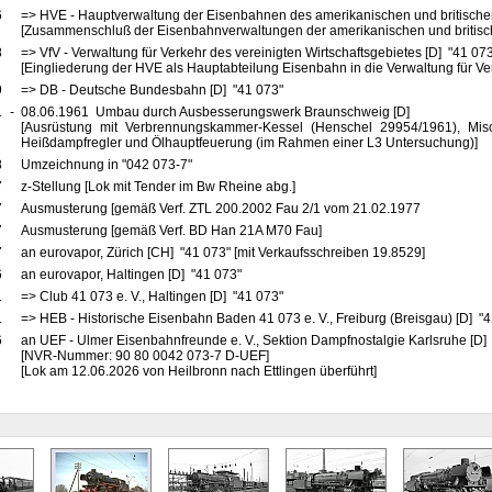
6
=> HVE - Hauptverwaltung der Eisenbahnen des amerikanischen und britische
[Zusammenschluß der Eisenbahnverwaltungen der amerikanischen und britis
8
=> VfV - Verwaltung für Verkehr des vereinigten Wirtschaftsgebietes [D] "41 07
[Eingliederung der HVE als Hauptabteilung Eisenbahn in die Verwaltung für Ve
9
=> DB - Deutsche Bundesbahn [D] "41 073"
1
-
08.06.1961 Umbau durch Ausbesserungswerk Braunschweig [D]
[Ausrüstung mit Verbrennungskammer-Kessel (Henschel 29954/1961), Misc
Heißdampfregler und Ölhauptfeuerung (im Rahmen einer L3 Untersuchung)]
8
Umzeichnung in "042 073-7"
7
z-Stellung [Lok mit Tender im Bw Rheine abg.]
7
Ausmusterung [gemäß Verf. ZTL 200.2002 Fau 2/1 vom 21.02.1977
7
Ausmusterung [gemäß Verf. BD Han 21A M70 Fau]
7
an eurovapor, Zürich [CH] "41 073" [mit Verkaufsschreiben 19.8529]
6
an eurovapor, Haltingen [D] "41 073"
1
=> Club 41 073 e. V., Haltingen [D] "41 073"
1
=> HEB - Historische Eisenbahn Baden 41 073 e. V., Freiburg (Breisgau) [D] "
6
an UEF - Ulmer Eisenbahnfreunde e. V., Sektion Dampfnostalgie Karlsruhe [D]
[NVR-Nummer: 90 80 0042 073-7 D-UEF]
[Lok am 12.06.2026 von Heilbronn nach Ettlingen überführt]