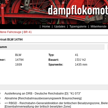
Home
Updates
Typengalerie
Mitwirkende
ltene Fahrzeuge
|
BR 41
rtrait BLW 14794
tamm
BLW
Typ:
41
mer:
14794
Bauart:
1'D1'-h2
1939
Spurweite:
1435 mm
9
Auslieferung an DRB - Deutsche Reichsbahn [D] "41 073"
9
Abnahme [Reichsbahnausbesserungswerk Braunschweig]
5
=> RBGD - Reichsbahn-Generaldirektion der britischen Besatzungszone, Bielef
[Eisenbahnverwaltung der britisch besetzten Zone]