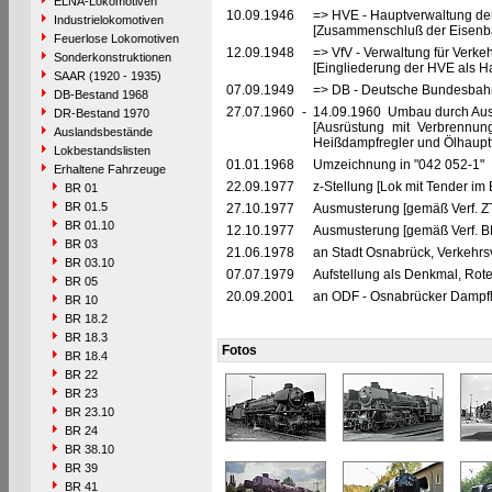
ELNA-Lokomotiven
10.09.1946
=> HVE - Hauptverwaltung de
Industrielokomotiven
[Zusammenschluß der Eisenba
Feuerlose Lokomotiven
12.09.1948
=> VfV - Verwaltung für Verke
Sonderkonstruktionen
[Eingliederung der HVE als Ha
SAAR (1920 - 1935)
07.09.1949
=> DB - Deutsche Bundesbahn
DB-Bestand 1968
27.07.1960
-
14.09.1960 Umbau durch Au
DR-Bestand 1970
[Ausrüstung mit Verbrennun
Auslandsbestände
Heißdampfregler und Ölhaupt
Lokbestandslisten
01.01.1968
Umzeichnung in "042 052-1"
Erhaltene Fahrzeuge
22.09.1977
z-Stellung [Lok mit Tender im
BR 01
BR 01.5
27.10.1977
Ausmusterung [gemäß Verf. Z
BR 01.10
12.10.1977
Ausmusterung [gemäß Verf. B
BR 03
21.06.1978
an Stadt Osnabrück, Verkehrsv
BR 03.10
07.07.1979
Aufstellung als Denkmal, Rot
BR 05
20.09.2001
an ODF - Osnabrücker Dampflo
BR 10
BR 18.2
BR 18.3
Fotos
BR 18.4
BR 22
BR 23
BR 23.10
BR 24
BR 38.10
BR 39
BR 41