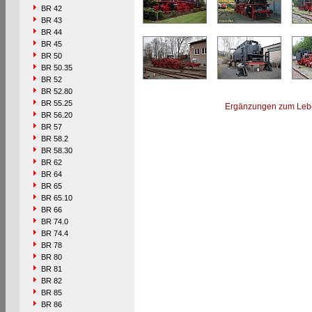
BR 42
BR 43
BR 44
BR 45
BR 50
BR 50.35
BR 52
BR 52.80
BR 55.25
Ergänzungen zum Leb
BR 56.20
BR 57
BR 58.2
BR 58.30
BR 62
BR 64
BR 65
BR 65.10
BR 66
BR 74.0
BR 74.4
BR 78
BR 80
BR 81
BR 82
BR 85
BR 86