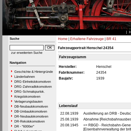
Suche
Home
|
Erhaltene Fahrzeuge
|
BR 41
Fahrzeugportrait Henschel 24354
zur erweiterten Suche
Fahrzeugstamm
Navigation
Hersteller:
Henschel
Geschichte & Hintergründe
Fabriknummer:
24354
Länderbahnen
Baujahr:
1939
DRG-Einheitslokomotiven
DRG-Zahnradlokomotiven
DRG-Schmalspurlok.
Kriegslokomotiven
Verlagerungsbauten
Lebenslauf
DB-Neubaulokomotiven
DB-Umbaulokomotiven
22.08.1939
Auslieferung an DRB - Deuts
DR-Neubaulokomotiven
25.08.1939
Abnahme [Reichsbahnausbesse
DR-Rekolokomotiven
20.08.1945
=> RBGD - Reichsbahn-General
DR - "6000er"
[Eisenbahnverwaltung der brit