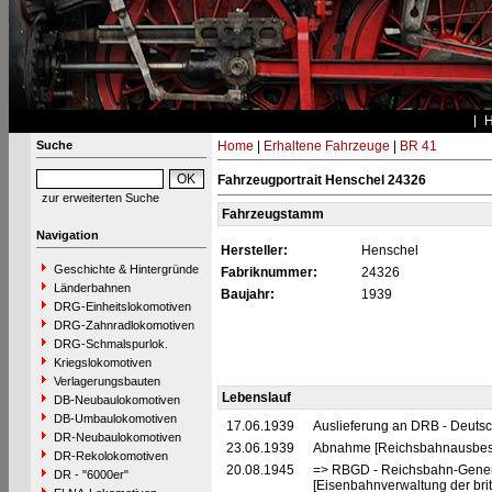
Suche
Home
|
Erhaltene Fahrzeuge
|
BR 41
Fahrzeugportrait Henschel 24326
zur erweiterten Suche
Fahrzeugstamm
Navigation
Hersteller:
Henschel
Geschichte & Hintergründe
Fabriknummer:
24326
Länderbahnen
Baujahr:
1939
DRG-Einheitslokomotiven
DRG-Zahnradlokomotiven
DRG-Schmalspurlok.
Kriegslokomotiven
Verlagerungsbauten
Lebenslauf
DB-Neubaulokomotiven
DB-Umbaulokomotiven
17.06.1939
Auslieferung an DRB - Deuts
DR-Neubaulokomotiven
23.06.1939
Abnahme [Reichsbahnausbesse
DR-Rekolokomotiven
20.08.1945
=> RBGD - Reichsbahn-General
DR - "6000er"
[Eisenbahnverwaltung der brit