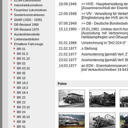
ELNA-Lokomotiven
10.09.1946
=> HVE - Hauptverwaltung de
Industrielokomotiven
[Zusammenschluß der Eisenba
Feuerlose Lokomotiven
12.09.1948
=> VfV - Verwaltung für Verke
Sonderkonstruktionen
[Eingliederung der HVE als Ha
SAAR (1920 - 1935)
07.09.1949
=> DB - Deutsche Bundesbahn
DB-Bestand 1968
15.12.1960
-
25.01.1961 Umbau durch Au
DR-Bestand 1970
[Ausrüstung mit Verbrennun
Auslandsbestände
Heißdampfregler und Ölhaupt
Lokbestandslisten
01.01.1968
Umzeichnung in "042 024-0"
Erhaltene Fahrzeuge
21.02.1977
z-Stellung
BR 01
BR 01.5
21.02.1977
Ausmusterung [gemäß Verf. Z
BR 01.10
23.02.1977
Ausmusterung [gemäß Verf. 
BR 03
14.03.1977
an EDK - Eisenbahnmuseum Dar
BR 03.10
[mit Verkaufsschreiben 19.843
BR 05
BR 10
BR 18.2
Fotos
BR 18.3
BR 18.4
BR 22
BR 23
BR 23.10
BR 24
BR 38.10
BR 39
BR 41