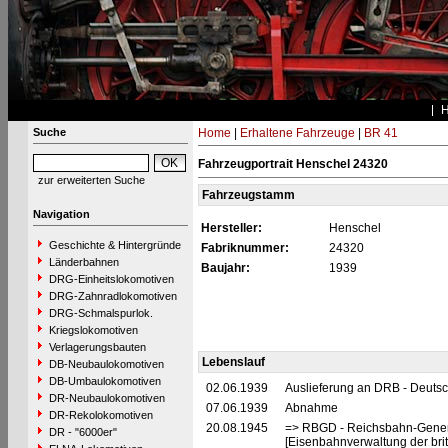
Suche
Home
|
Erhaltene Fahrzeuge
|
BR 41
Fahrzeugportrait Henschel 24320
zur erweiterten Suche
Fahrzeugstamm
Navigation
Hersteller:
Henschel
Geschichte & Hintergründe
Fabriknummer:
24320
Länderbahnen
Baujahr:
1939
DRG-Einheitslokomotiven
DRG-Zahnradlokomotiven
DRG-Schmalspurlok.
Kriegslokomotiven
Verlagerungsbauten
Lebenslauf
DB-Neubaulokomotiven
DB-Umbaulokomotiven
02.06.1939
Auslieferung an DRB - Deuts
DR-Neubaulokomotiven
07.06.1939
Abnahme
DR-Rekolokomotiven
20.08.1945
=> RBGD - Reichsbahn-General
DR - "6000er"
[Eisenbahnverwaltung der brit