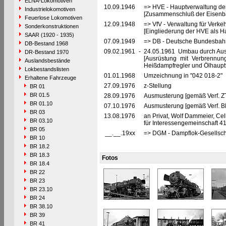
ELNA-Lokomotiven
10.09.1946
=> HVE - Hauptverwaltung de
Industrielokomotiven
[Zusammenschluß der Eisenba
Feuerlose Lokomotiven
12.09.1948
=> VfV - Verwaltung für Verke
Sonderkonstruktionen
[Eingliederung der HVE als Ha
SAAR (1920 - 1935)
07.09.1949
=> DB - Deutsche Bundesbahn
DB-Bestand 1968
09.02.1961
-
24.05.1961 Umbau durch Au
DR-Bestand 1970
[Ausrüstung mit Verbrennun
Auslandsbestände
Heißdampfregler und Ölhaupt
Lokbestandslisten
01.01.1968
Umzeichnung in "042 018-2"
Erhaltene Fahrzeuge
27.09.1976
z-Stellung
BR 01
BR 01.5
28.09.1976
Ausmusterung [gemäß Verf. Z
BR 01.10
07.10.1976
Ausmusterung [gemäß Verf. 
BR 03
13.08.1976
an Privat, Wolf Dammeier, Cel
BR 03.10
für Interessengemeinschaft 41
BR 05
__.__.19xx
=> DGM - Dampflok-Gesellsch
BR 10
BR 18.2
BR 18.3
Fotos
BR 18.4
BR 22
BR 23
BR 23.10
BR 24
BR 38.10
BR 39
BR 41