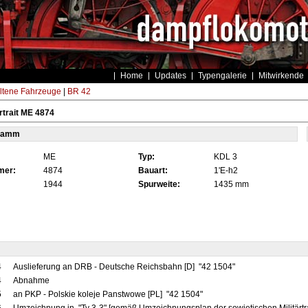
Home
Updates
Typengalerie
Mitwirkende
ltene Fahrzeuge
|
BR 42
trait ME 4874
tamm
ME
Typ:
KDL 3
mer:
4874
Bauart:
1'E-h2
1944
Spurweite:
1435 mm
4
Auslieferung an DRB - Deutsche Reichsbahn [D] "42 1504"
4
Abnahme
5
an PKP - Polskie koleje Panstwowe [PL] "42 1504"