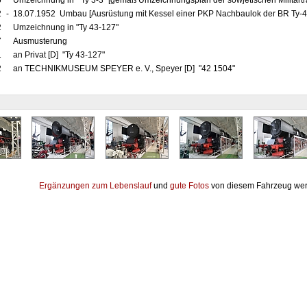
6
Umzeichnung in "Ty 3-3" [gemäß Umzeichnungsplan der sowjetischen Militärt
2
-
18.07.1952 Umbau [Ausrüstung mit Kessel einer PKP Nachbaulok der BR Ty-4
2
Umzeichnung in "Ty 43-127"
7
Ausmusterung
1
an Privat [D] "Ty 43-127"
2
an TECHNIKMUSEUM SPEYER e. V., Speyer [D] "42 1504"
Ergänzungen zum Lebenslauf
und
gute Fotos
von diesem Fahrzeug wer