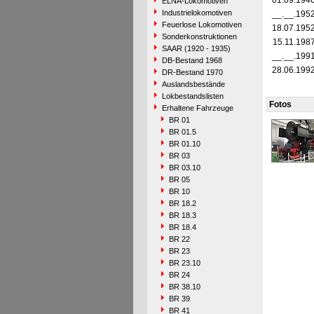
01.09.194
ELNA-Lokomotiven
Industrielokomotiven
__.__.195
Feuerlose Lokomotiven
18.07.195
Sonderkonstruktionen
15.11.198
SAAR (1920 - 1935)
__.__.199
DB-Bestand 1968
28.06.199
DR-Bestand 1970
Auslandsbestände
Lokbestandslisten
Fotos
Erhaltene Fahrzeuge
BR 01
BR 01.5
BR 01.10
BR 03
BR 03.10
BR 05
BR 10
BR 18.2
BR 18.3
BR 18.4
BR 22
BR 23
BR 23.10
BR 24
BR 38.10
BR 39
BR 41