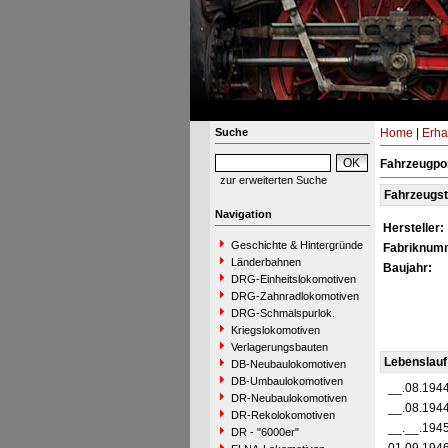
Suche
Home
|
Erha
Fahrzeugpor
zur erweiterten Suche
Fahrzeugs
Navigation
Hersteller:
Geschichte & Hintergründe
Fabriknum
Länderbahnen
Baujahr:
DRG-Einheitslokomotiven
DRG-Zahnradlokomotiven
DRG-Schmalspurlok.
Kriegslokomotiven
Verlagerungsbauten
Lebenslauf
DB-Neubaulokomotiven
DB-Umbaulokomotiven
__.08.194
DR-Neubaulokomotiven
__.08.194
DR-Rekolokomotiven
__.__.194
DR - "6000er"