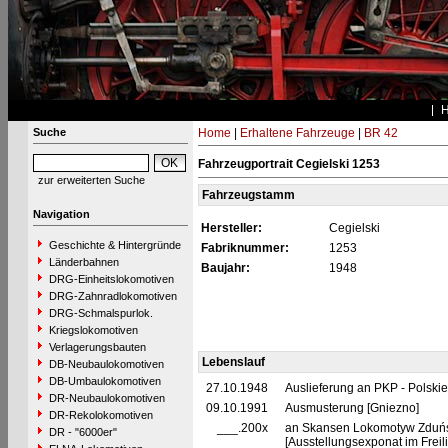
Suche
Home
|
Erhaltene Fahrzeuge
|
BR 42
Fahrzeugportrait Cegielski 1253
zur erweiterten Suche
Fahrzeugstamm
Navigation
Hersteller:
Cegielski
Geschichte & Hintergründe
Fabriknummer:
1253
Länderbahnen
Baujahr:
1948
DRG-Einheitslokomotiven
DRG-Zahnradlokomotiven
DRG-Schmalspurlok.
Kriegslokomotiven
Verlagerungsbauten
Lebenslauf
DB-Neubaulokomotiven
DB-Umbaulokomotiven
27.10.1948
Auslieferung an PKP - Polski
DR-Neubaulokomotiven
09.10.1991
Ausmusterung [Gniezno]
DR-Rekolokomotiven
___.200x
an Skansen Lokomotyw Zduńsk
DR - "6000er"
[Ausstellungsexponat im Frei