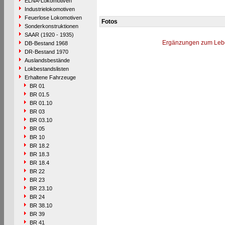
ELNA-Lokomotiven
Industrielokomotiven
Feuerlose Lokomotiven
Fotos
Sonderkonstruktionen
SAAR (1920 - 1935)
Ergänzungen zum Leb
DB-Bestand 1968
DR-Bestand 1970
Auslandsbestände
Lokbestandslisten
Erhaltene Fahrzeuge
BR 01
BR 01.5
BR 01.10
BR 03
BR 03.10
BR 05
BR 10
BR 18.2
BR 18.3
BR 18.4
BR 22
BR 23
BR 23.10
BR 24
BR 38.10
BR 39
BR 41