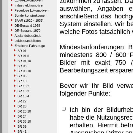
zukommen zu lassen. Das 
ELNA-Lokomotiven
Industrielokomotiven
auswählen, Angaben e
Feuerlose Lokomotiven
anschließend das hochge
Sonderkonstruktionen
SAAR (1920 - 1935)
System einstellen. Wir b
DB-Bestand 1968
welche Fotos tatsächlich
DR-Bestand 1970
Auslandsbestände
Lokbestandslisten
Mindestanforderungen: B
Erhaltene Fahrzeuge
BR 01
mindestens 800 / 600 P
BR 01.5
Bilder mit exakt 750 
BR 01.10
BR 03
Bearbeitungszeit erspare
BR 03.10
BR 05
BR 10
Bevor wir Ihr Bild verw
BR 18.2
BR 18.3
folgender Punkte:
BR 18.4
BR 22
BR 23
Ich bin der Bildurhe
BR 23.10
habe die Nutzungsrec
BR 24
BR 38.10
erhalten. Hiermit bef
BR 39
Ansprüchen Dritter a
BR 41