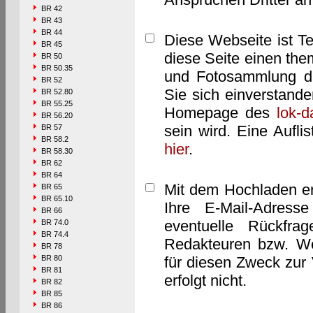
BR 42
BR 43
BR 44
Diese Webseite ist T
BR 45
diese Seite einen them
BR 50
BR 50.35
und Fotosammlung dar
BR 52
Sie sich einverstand
BR 52.80
BR 55.25
Homepage des
lok-
BR 56.20
sein wird. Eine Aufl
BR 57
BR 58.2
hier
.
BR 58.30
BR 62
BR 64
Mit dem Hochladen er
BR 65
BR 65.10
Ihre E-Mail-Adres
BR 66
eventuelle Rückfra
BR 74.0
BR 74.4
Redakteuren bzw. We
BR 78
BR 80
für diesen Zweck zur 
BR 81
erfolgt nicht.
BR 82
BR 85
BR 86