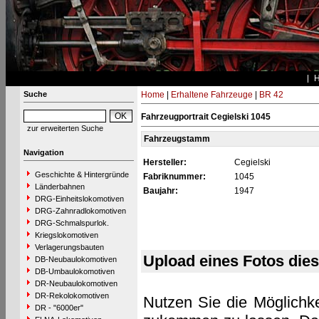
Suche
Home
|
Erhaltene Fahrzeuge
|
BR 42
Fahrzeugportrait Cegielski 1045
zur erweiterten Suche
Fahrzeugstamm
Navigation
Hersteller:
Cegielski
Geschichte & Hintergründe
Fabriknummer:
1045
Länderbahnen
Baujahr:
1947
DRG-Einheitslokomotiven
DRG-Zahnradlokomotiven
DRG-Schmalspurlok.
Kriegslokomotiven
Verlagerungsbauten
Upload eines Fotos die
DB-Neubaulokomotiven
DB-Umbaulokomotiven
DR-Neubaulokomotiven
DR-Rekolokomotiven
Nutzen Sie die Möglichke
DR - "6000er"