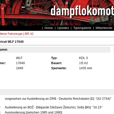
Home
Updates
Typengalerie
Mitwirkende
ltene Fahrzeuge
|
BR 42
trait WLF 17640
tamm
WLF
Typ:
KDL 3
mer:
17640
Bauart:
1'E-h2
1949
Spurweite:
1435 mm
vorgesehen zur Auslieferung an DRB - Deutsche Reichsbahn [D] "(42 2754)"
2
Auslieferung an BDŽ - Bălgarski Dăržavni Železnici, Sofia [BG] "16.15"
x
Ausmusterung [zwischen 1985 und 1990]