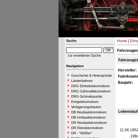
Suche
Home
|
Erha
Fahrzeugpor
zur erweiterten Suche
Fahrzeugs
Navigation
Hersteller:
Geschichte & Hintergründe
Fabriknum
Länderbahnen
Baujahr:
DRG-Einheitslokomotiven
DRG-Zahnradlokomotiven
DRG-Schmalspurlok.
Kriegslokomotiven
Verlagerungsbauten
Lebenslauf
DB-Neubaulokomotiven
DB-Umbaulokomotiven
DR-Neubaulokomotiven
DR-Rekolokomotiven
11.06.195
DR - "6000er"
__.__.198