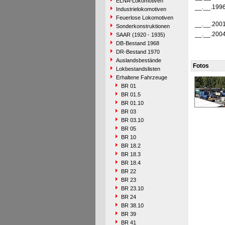
ELNA-Lokomotiven
__.__.199
Industrielokomotiven
Feuerlose Lokomotiven
__.__.200
Sonderkonstruktionen
__.__.200
SAAR (1920 - 1935)
DB-Bestand 1968
DR-Bestand 1970
Auslandsbestände
Fotos
Lokbestandslisten
Erhaltene Fahrzeuge
BR 01
BR 01.5
BR 01.10
BR 03
BR 03.10
BR 05
BR 10
BR 18.2
BR 18.3
BR 18.4
BR 22
BR 23
BR 23.10
BR 24
BR 38.10
BR 39
BR 41