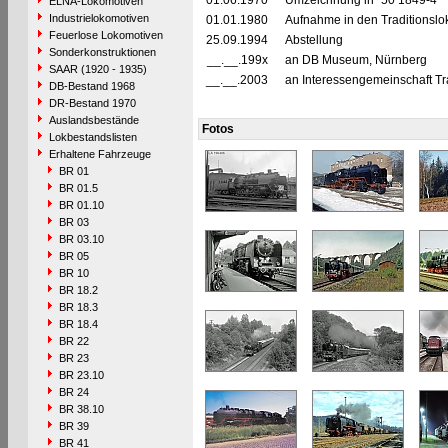
01.06.1970
Umzeichnung in "50 1849-4"
ELNA-Lokomotiven
Industrielokomotiven
01.01.1980
Aufnahme in den Traditionslo
Feuerlose Lokomotiven
25.09.1994
Abstellung
Sonderkonstruktionen
__.__.199x
an DB Museum, Nürnberg
SAAR (1920 - 1935)
__.__.2003
an Interessengemeinschaft Tra
DB-Bestand 1968
DR-Bestand 1970
Auslandsbestände
Fotos
Lokbestandslisten
Erhaltene Fahrzeuge
BR 01
BR 01.5
BR 01.10
BR 03
BR 03.10
BR 05
BR 10
BR 18.2
BR 18.3
BR 18.4
BR 22
BR 23
BR 23.10
BR 24
BR 38.10
BR 39
BR 41