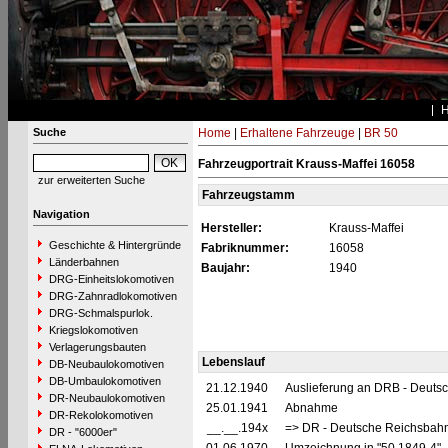
Suche
Home
|
Erhaltene Fahrzeuge
|
BR 50
Fahrzeugportrait Krauss-Maffei 16058
zur erweiterten Suche
Fahrzeugstamm
Navigation
Hersteller:
Krauss-Maffei
Geschichte & Hintergründe
Fabriknummer:
16058
Länderbahnen
Baujahr:
1940
DRG-Einheitslokomotiven
DRG-Zahnradlokomotiven
DRG-Schmalspurlok.
Kriegslokomotiven
Verlagerungsbauten
Lebenslauf
DB-Neubaulokomotiven
DB-Umbaulokomotiven
21.12.1940
Auslieferung an DRB - Deuts
DR-Neubaulokomotiven
25.01.1941
Abnahme
DR-Rekolokomotiven
__.__.194x
=> DR - Deutsche Reichsbahn
DR - "6000er"