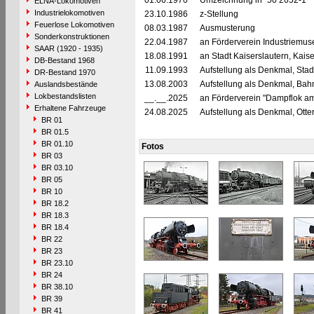
01.06.1970
Umzeichnung in "50 2652-1"
ELNA-Lokomotiven
Industrielokomotiven
23.10.1986
z-Stellung
Feuerlose Lokomotiven
08.03.1987
Ausmusterung
Sonderkonstruktionen
22.04.1987
an Förderverein Industriemuse
SAAR (1920 - 1935)
18.08.1991
an Stadt Kaiserslautern, Kaise
DB-Bestand 1968
11.09.1993
Aufstellung als Denkmal, Stad
DR-Bestand 1970
13.08.2003
Aufstellung als Denkmal, Bah
Auslandsbestände
Lokbestandslisten
__.__.2025
an Förderverein "Dampflok am 
Erhaltene Fahrzeuge
24.08.2025
Aufstellung als Denkmal, Ott
BR 01
BR 01.5
BR 01.10
Fotos
BR 03
BR 03.10
BR 05
BR 10
BR 18.2
BR 18.3
BR 18.4
BR 22
BR 23
BR 23.10
BR 24
BR 38.10
BR 39
BR 41