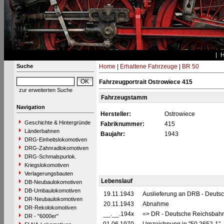
Suche
Home
|
Erhaltene Fahrzeuge
|
BR 50
Fahrzeugportrait Ostrowiece 415
zur erweiterten Suche
Fahrzeugstamm
Navigation
Hersteller:
Ostrowiece
Geschichte & Hintergründe
Fabriknummer:
415
Länderbahnen
Baujahr:
1943
DRG-Einheitslokomotiven
DRG-Zahnradlokomotiven
DRG-Schmalspurlok.
Kriegslokomotiven
Verlagerungsbauten
Lebenslauf
DB-Neubaulokomotiven
DB-Umbaulokomotiven
19.11.1943
Auslieferung an DRB - Deuts
DR-Neubaulokomotiven
20.11.1943
Abnahme
DR-Rekolokomotiven
__.__.194x
=> DR - Deutsche Reichsbahn
DR - "6000er"