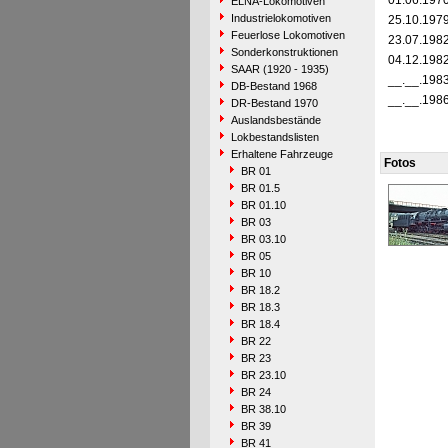
01.06.197
ELNA-Lokomotiven
Industrielokomotiven
25.10.197
Feuerlose Lokomotiven
23.07.198
Sonderkonstruktionen
04.12.198
SAAR (1920 - 1935)
__.__.198
DB-Bestand 1968
__.__.198
DR-Bestand 1970
Auslandsbestände
Lokbestandslisten
Erhaltene Fahrzeuge
Fotos
BR 01
BR 01.5
BR 01.10
BR 03
BR 03.10
BR 05
BR 10
BR 18.2
BR 18.3
BR 18.4
BR 22
BR 23
BR 23.10
BR 24
BR 38.10
BR 39
BR 41