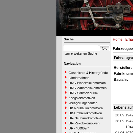
Suche
Home
|
Erha
Fahrzeugpor
zur erweiterten Suche
Fahrzeugs
Navigation
Hersteller:
Geschichte & Hintergründe
Fabriknum
Länderbahnen
Baujahr:
DRG-Einheitslokomotiven
DRG-Zahnradlokomotiven
DRG-Schmalspurlok.
Kriegslokomotiven
Verlagerungsbauten
Lebenslauf
DB-Neubaulokomotiven
DB-Umbaulokomotiven
26.09.194
DR-Neubaulokomotiven
28.09.194
DR-Rekolokomotiven
__.__.194
DR - "6000er"