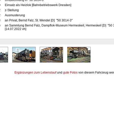
0
Umzeichnung in "50 3014-3"
9
Einsatz als Heizlok [Bahnbetriebswerk Dresden]
2
z-Stellung
2
Ausmusterung
3
an Privat, Bernd Falz, St. Wendel [D] "50 3014-3"
6
an Sammlung Bernd Falz, Dampflok-Museum Hermeskeil, Hermeskeil [D] "50
[14.07.2022 vh]
Ergänzungen zum Lebenslauf
und
gute Fotos
von diesem Fahrzeug wer