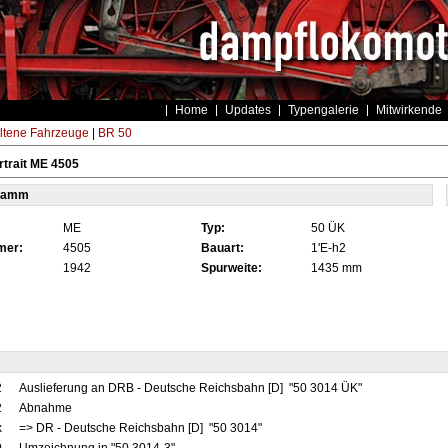
Home
Updates
Typengalerie
Mitwirkende
ltene Fahrzeuge
|
BR 50
trait ME 4505
tamm
ME
Typ:
50 ÜK
mer:
4505
Bauart:
1'E-h2
1942
Spurweite:
1435 mm
2
Auslieferung an DRB - Deutsche Reichsbahn [D] "50 3014 ÜK"
2
Abnahme
x
=> DR - Deutsche Reichsbahn [D] "50 3014"