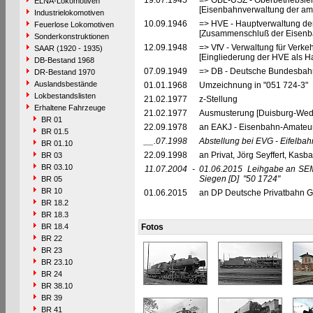
19.07.1945
=> OBL-USZ - Oberbetriebslei
ELNA-Lokomotiven
[Eisenbahnverwaltung der ame
Industrielokomotiven
10.09.1946
=> HVE - Hauptverwaltung de
Feuerlose Lokomotiven
[Zusammenschluß der Eisenba
Sonderkonstruktionen
12.09.1948
=> VfV - Verwaltung für Verke
SAAR (1920 - 1935)
[Eingliederung der HVE als Ha
DB-Bestand 1968
07.09.1949
=> DB - Deutsche Bundesbah
DR-Bestand 1970
Auslandsbestände
01.01.1968
Umzeichnung in "051 724-3"
Lokbestandslisten
21.02.1977
z-Stellung
Erhaltene Fahrzeuge
21.02.1977
Ausmusterung [Duisburg-Weda
BR 01
22.09.1978
an EAKJ - Eisenbahn-Amateur-K
BR 01.5
__.07.1998
Abstellung bei EVG - Eifelbah
BR 01.10
22.09.1998
an Privat, Jörg Seyffert, Kasb
BR 03
BR 03.10
11.07.2004
-
01.06.2015
Leihgabe an SEM
Siegen
[D]
"50 1724"
BR 05
BR 10
01.06.2015
an DP Deutsche Privatbahn G
BR 18.2
BR 18.3
BR 18.4
Fotos
BR 22
BR 23
BR 23.10
BR 24
BR 38.10
BR 39
BR 41