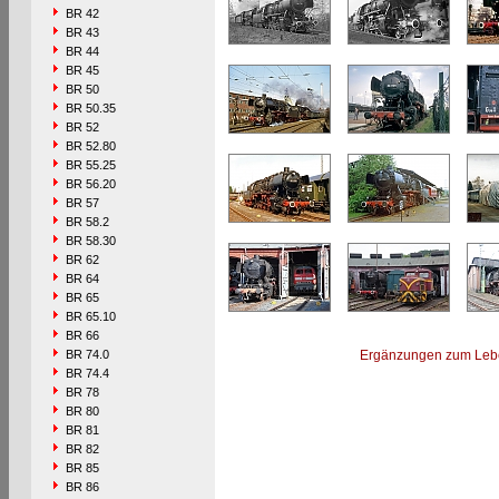
BR 42
BR 43
BR 44
BR 45
BR 50
BR 50.35
BR 52
BR 52.80
BR 55.25
BR 56.20
BR 57
BR 58.2
BR 58.30
BR 62
BR 64
BR 65
BR 65.10
BR 66
BR 74.0
Ergänzungen zum Leb
BR 74.4
BR 78
BR 80
BR 81
BR 82
BR 85
BR 86