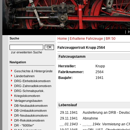
Suche
Home
|
Erhaltene Fahrzeuge
|
BR 50
Fahrzeugportrait Krupp 2564
zur erweiterten Suche
Fahrzeugstamm
Navigation
Hersteller:
Krupp
Geschichte & Hintergründe
Fabriknummer:
2564
Länderbahnen
Baujahr:
1941
DRG-Einheitslokomotiven
DRG-Zahnradlokomotiven
DRG-Schmalspurlok.
Kriegslokomotiven
Verlagerungsbauten
Lebenslauf
DB-Neubaulokomotiven
DB-Umbaulokomotiven
29.11.1941
Auslieferung an DRB - Deuts
DR-Neubaulokomotiven
29.11.1941
Abnahme
DR-Rekolokomotiven
__.01.1943
-
__.__.194x
Vermietung an C
DR - "6000er"