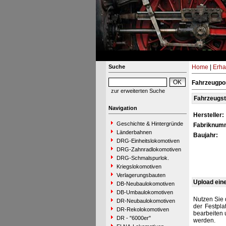
Suche
Home
|
Erha
Fahrzeugpo
zur erweiterten Suche
Fahrzeugs
Navigation
Hersteller:
Geschichte & Hintergründe
Fabriknum
Länderbahnen
Baujahr:
DRG-Einheitslokomotiven
DRG-Zahnradlokomotiven
DRG-Schmalspurlok.
Kriegslokomotiven
Verlagerungsbauten
Upload ein
DB-Neubaulokomotiven
DB-Umbaulokomotiven
Nutzen Sie 
DR-Neubaulokomotiven
der Festpla
DR-Rekolokomotiven
bearbeiten 
DR - "6000er"
werden.