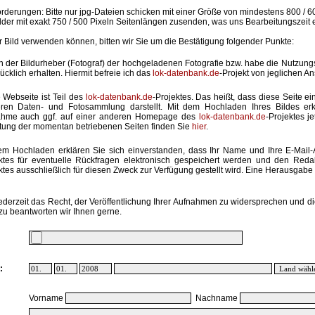
rderungen: Bitte nur jpg-Dateien schicken mit einer Größe von mindestens 800 / 6
lder mit exakt 750 / 500 Pixeln Seitenlängen zusenden, was uns Bearbeitungszeit 
hr Bild verwenden können, bitten wir Sie um die Bestätigung folgender Punkte:
in der Bildurheber (Fotograf) der hochgeladenen Fotografie bzw. habe die Nutzun
ücklich erhalten. Hiermit befreie ich das
lok-datenbank.de
-Projekt von jeglichen A
 Webseite ist Teil des
lok-datenbank.de
-Projektes. Das heißt, dass diese Seite ei
ren Daten- und Fotosammlung darstellt. Mit dem Hochladen Ihres Bildes erk
ahme auch ggf. auf einer anderen Homepage des
lok-datenbank.de
-Projektes j
stung der momentan betriebenen Seiten finden Sie
hier
.
em Hochladen erklären Sie sich einverstanden, dass Ihr Name und Ihre E-Mail
ktes für eventuelle Rückfragen elektronisch gespeichert werden und den Red
ktes ausschließlich für diesen Zweck zur Verfügung gestellt wird. Eine Herausgabe an
ederzeit das Recht, der Veröffentlichung Ihrer Aufnahmen zu widersprechen und di
zu beantworten wir Ihnen gerne.
:
Vorname
Nachname