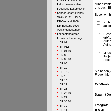
ELNA-Lokomotiven
Mindestanfo
Industrielokomotiven
uns auch Bi
Feuerlose Lokomotiven
Sonderkonstruktionen
Bevor wir I
SAAR (1920 - 1935)
DB-Bestand 1968
Ich b
DR-Bestand 1970
ausdr
Auslandsbestände
Lokbestandslisten
Diese
größe
Erhaltene Fahrzeuge
Aufn
BR 01
Aufli
BR 01.5
BR 01.10
Mit d
BR 03
Proje
BR 03.10
Proje
BR 05
BR 10
Sie haben j
BR 18.2
Fragen hier
BR 18.3
BR 18.4
Fotodatei:
BR 22
BR 23
BR 23.10
Datum / Ort
BR 24
BR 38.10
Fotograf:
BR 39
BR 41
E-Mail: