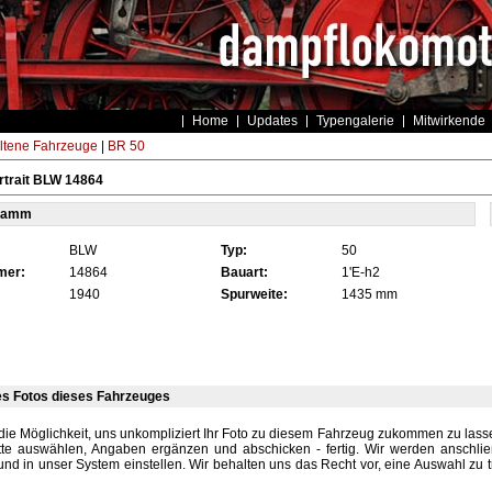
Home
Updates
Typengalerie
Mitwirkende
ltene Fahrzeuge
|
BR 50
rtrait BLW 14864
tamm
BLW
Typ:
50
mer:
14864
Bauart:
1'E-h2
1940
Spurweite:
1435 mm
es Fotos dieses Fahrzeuges
die Möglichkeit, uns unkompliziert Ihr Foto zu diesem Fahrzeug zukommen zu lassen
tte auswählen, Angaben ergänzen und abschicken - fertig. Wir werden anschli
und in unser System einstellen. Wir behalten uns das Recht vor, eine Auswahl zu t