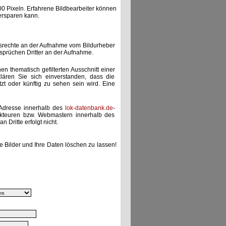
00 Pixeln. Erfahrene Bildbearbeiter können
ersparen kann.
gsrechte an der Aufnahme vom Bildurheber
nsprüchen Dritter an der Aufnahme.
nen thematisch gefilterten Ausschnitt einer
lären Sie sich einverstanden, dass die
etzt oder künftig zu sehen sein wird. Eine
-Adresse innerhalb des
lok-datenbank.de
-
akteuren bzw. Webmastern innerhalb des
 Dritte erfolgt nicht.
e Bilder und Ihre Daten löschen zu lassen!