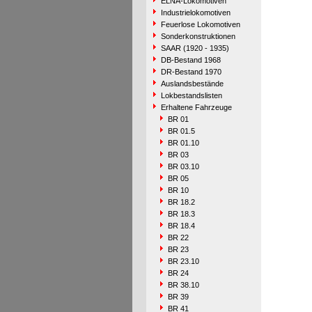
ELNA-Lokomotiven
Industrielokomotiven
Feuerlose Lokomotiven
Sonderkonstruktionen
SAAR (1920 - 1935)
DB-Bestand 1968
DR-Bestand 1970
Auslandsbestände
Lokbestandslisten
Erhaltene Fahrzeuge
BR 01
BR 01.5
BR 01.10
BR 03
BR 03.10
BR 05
BR 10
BR 18.2
BR 18.3
BR 18.4
BR 22
BR 23
BR 23.10
BR 24
BR 38.10
BR 39
BR 41