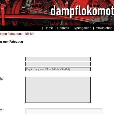
Home
Updates
Typengalerie
Mitwirkende
ltene Fahrzeuge
|
BR 50
n zum Fahrzeug
ht *
z *