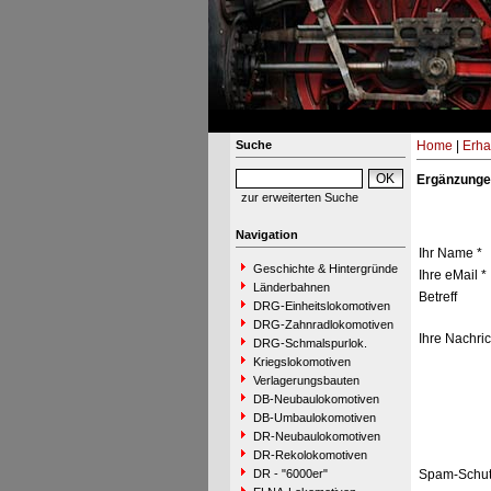
Suche
Home
|
Erha
Ergänzunge
zur erweiterten Suche
Navigation
Ihr Name *
Geschichte & Hintergründe
Ihre eMail *
Länderbahnen
Betreff
DRG-Einheitslokomotiven
DRG-Zahnradlokomotiven
Ihre Nachric
DRG-Schmalspurlok.
Kriegslokomotiven
Verlagerungsbauten
DB-Neubaulokomotiven
DB-Umbaulokomotiven
DR-Neubaulokomotiven
DR-Rekolokomotiven
DR - "6000er"
Spam-Schut