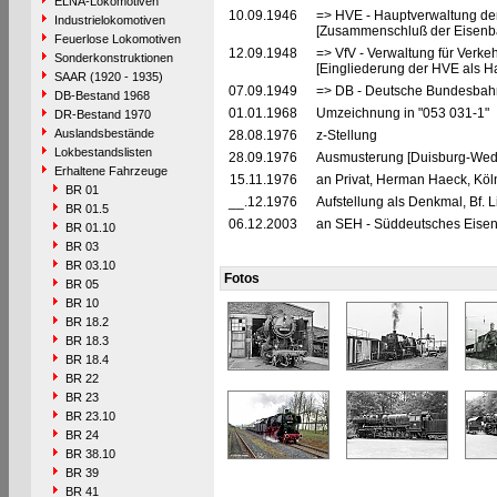
ELNA-Lokomotiven
10.09.1946
=> HVE - Hauptverwaltung de
Industrielokomotiven
[Zusammenschluß der Eisenba
Feuerlose Lokomotiven
12.09.1948
=> VfV - Verwaltung für Verke
Sonderkonstruktionen
[Eingliederung der HVE als Ha
SAAR (1920 - 1935)
07.09.1949
=> DB - Deutsche Bundesbah
DB-Bestand 1968
01.01.1968
Umzeichnung in "053 031-1"
DR-Bestand 1970
Auslandsbestände
28.08.1976
z-Stellung
Lokbestandslisten
28.09.1976
Ausmusterung [Duisburg-Weda
Erhaltene Fahrzeuge
15.11.1976
an Privat, Herman Haeck, Köln
BR 01
__.12.1976
Aufstellung als Denkmal, Bf. 
BR 01.5
06.12.2003
an SEH - Süddeutsches Eisen
BR 01.10
BR 03
BR 03.10
Fotos
BR 05
BR 10
BR 18.2
BR 18.3
BR 18.4
BR 22
BR 23
BR 23.10
BR 24
BR 38.10
BR 39
BR 41