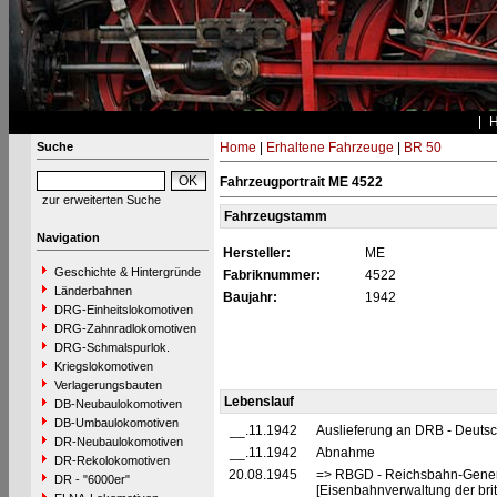
Suche
Home
|
Erhaltene Fahrzeuge
|
BR 50
Fahrzeugportrait ME 4522
zur erweiterten Suche
Fahrzeugstamm
Navigation
Hersteller:
ME
Geschichte & Hintergründe
Fabriknummer:
4522
Länderbahnen
Baujahr:
1942
DRG-Einheitslokomotiven
DRG-Zahnradlokomotiven
DRG-Schmalspurlok.
Kriegslokomotiven
Verlagerungsbauten
Lebenslauf
DB-Neubaulokomotiven
DB-Umbaulokomotiven
__.11.1942
Auslieferung an DRB - Deuts
DR-Neubaulokomotiven
__.11.1942
Abnahme
DR-Rekolokomotiven
20.08.1945
=> RBGD - Reichsbahn-General
DR - "6000er"
[Eisenbahnverwaltung der brit