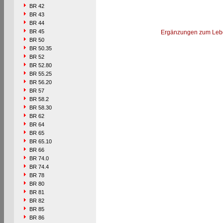
BR 42
BR 43
BR 44
BR 45
Ergänzungen zum Leb
BR 50
BR 50.35
BR 52
BR 52.80
BR 55.25
BR 56.20
BR 57
BR 58.2
BR 58.30
BR 62
BR 64
BR 65
BR 65.10
BR 66
BR 74.0
BR 74.4
BR 78
BR 80
BR 81
BR 82
BR 85
BR 86