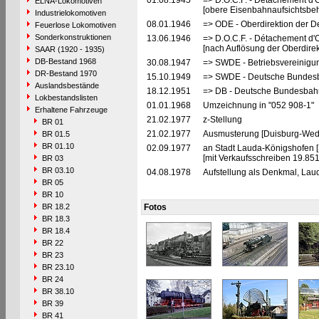
01.08.1945
=> D.O.C.F. - Détachement d'
ELNA-Lokomotiven
[obere Eisenbahnaufsichtsbeh
Industrielokomotiven
08.01.1946
=> ODE - Oberdirektion der D
Feuerlose Lokomotiven
Sonderkonstruktionen
13.06.1946
=> D.O.C.F. - Détachement d'
[nach Auflösung der Oberdire
SAAR (1920 - 1935)
DB-Bestand 1968
30.08.1947
=> SWDE - Betriebsvereinigu
DR-Bestand 1970
15.10.1949
=> SWDE - Deutsche Bundesba
Auslandsbestände
18.12.1951
=> DB - Deutsche Bundesbah
Lokbestandslisten
01.01.1968
Umzeichnung in "052 908-1"
Erhaltene Fahrzeuge
21.02.1977
z-Stellung
BR 01
21.02.1977
Ausmusterung [Duisburg-Weda
BR 01.5
BR 01.10
02.09.1977
an Stadt Lauda-Königshofen 
[mit Verkaufsschreiben 19.851
BR 03
BR 03.10
04.08.1978
Aufstellung als Denkmal, Lau
BR 05
BR 10
BR 18.2
Fotos
BR 18.3
BR 18.4
BR 22
BR 23
BR 23.10
BR 24
BR 38.10
BR 39
BR 41