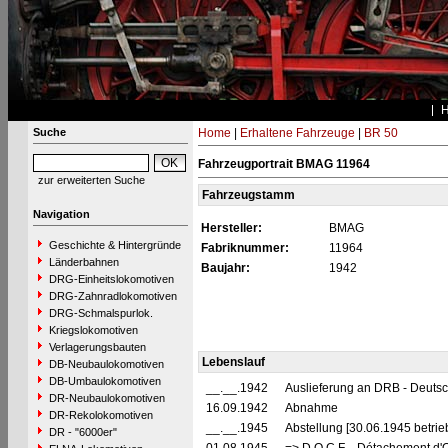
Suche
Home
|
Erhaltene Fahrzeuge
|
BR 50
Fahrzeugportrait BMAG 11964
zur erweiterten Suche
Fahrzeugstamm
Navigation
Hersteller:
BMAG
Geschichte & Hintergründe
Fabriknummer:
11964
Länderbahnen
Baujahr:
1942
DRG-Einheitslokomotiven
DRG-Zahnradlokomotiven
DRG-Schmalspurlok.
Kriegslokomotiven
Verlagerungsbauten
Lebenslauf
DB-Neubaulokomotiven
DB-Umbaulokomotiven
__.__.1942
Auslieferung an DRB - Deuts
DR-Neubaulokomotiven
16.09.1942
Abnahme
DR-Rekolokomotiven
__.__.1945
Abstellung [30.06.1945 betrie
DR - "6000er"