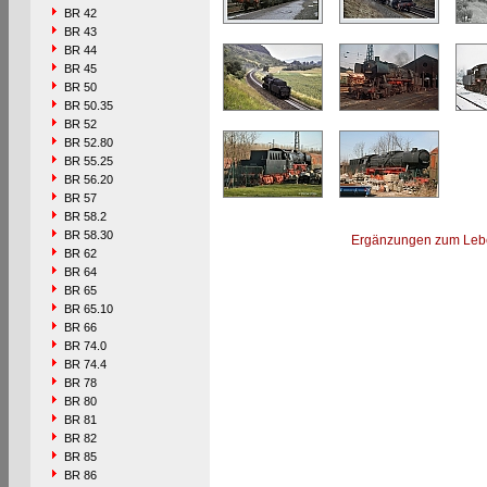
BR 42
BR 43
BR 44
BR 45
BR 50
BR 50.35
BR 52
BR 52.80
BR 55.25
BR 56.20
BR 57
BR 58.2
BR 58.30
Ergänzungen zum Leb
BR 62
BR 64
BR 65
BR 65.10
BR 66
BR 74.0
BR 74.4
BR 78
BR 80
BR 81
BR 82
BR 85
BR 86