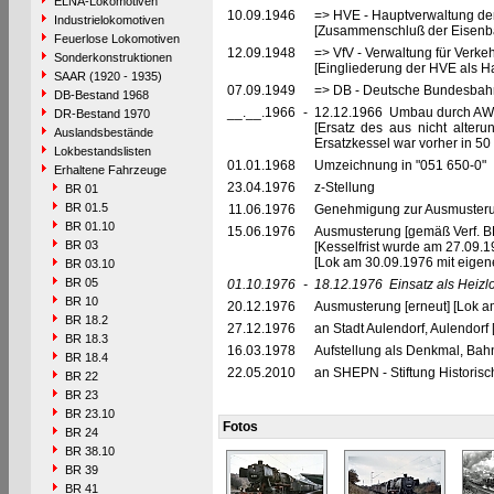
ELNA-Lokomotiven
10.09.1946
=> HVE - Hauptverwaltung de
Industrielokomotiven
[Zusammenschluß der Eisenba
Feuerlose Lokomotiven
12.09.1948
=> VfV - Verwaltung für Verke
Sonderkonstruktionen
[Eingliederung der HVE als Ha
SAAR (1920 - 1935)
07.09.1949
=> DB - Deutsche Bundesbah
DB-Bestand 1968
__.__.1966
-
12.12.1966 Umbau durch AW
DR-Bestand 1970
[Ersatz des aus nicht alter
Auslandsbestände
Ersatzkessel war vorher in 50
Lokbestandslisten
01.01.1968
Umzeichnung in "051 650-0"
Erhaltene Fahrzeuge
23.04.1976
z-Stellung
BR 01
BR 01.5
11.06.1976
Genehmigung zur Ausmusterun
BR 01.10
15.06.1976
Ausmusterung [gemäß Verf. B
BR 03
[Kesselfrist wurde am 27.09.1
[Lok am 30.09.1976 mit eigene
BR 03.10
BR 05
01.10.1976
-
18.12.1976
Einsatz als Heizl
BR 10
20.12.1976
Ausmusterung [erneut] [Lok a
BR 18.2
27.12.1976
an Stadt Aulendorf, Aulendorf
BR 18.3
16.03.1978
Aufstellung als Denkmal, Bah
BR 18.4
22.05.2010
an SHEPN - Stiftung Historis
BR 22
BR 23
BR 23.10
Fotos
BR 24
BR 38.10
BR 39
BR 41