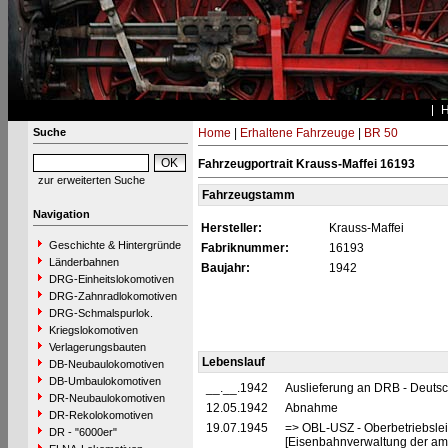
Suche
Home
|
Erhaltene Fahrzeuge
|
BR 50
Fahrzeugportrait Krauss-Maffei 16193
zur erweiterten Suche
Fahrzeugstamm
Navigation
Hersteller:
Krauss-Maffei
Geschichte & Hintergründe
Fabriknummer:
16193
Länderbahnen
Baujahr:
1942
DRG-Einheitslokomotiven
DRG-Zahnradlokomotiven
DRG-Schmalspurlok.
Kriegslokomotiven
Verlagerungsbauten
Lebenslauf
DB-Neubaulokomotiven
DB-Umbaulokomotiven
__.__.1942
Auslieferung an DRB - Deuts
DR-Neubaulokomotiven
12.05.1942
Abnahme
DR-Rekolokomotiven
19.07.1945
=> OBL-USZ - Oberbetriebslei
DR - "6000er"
[Eisenbahnverwaltung der ame