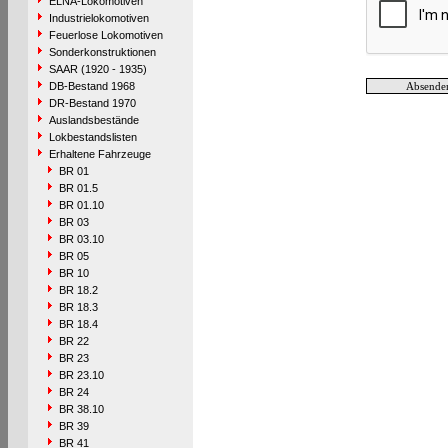
ELNA-Lokomotiven
Industrielokomotiven
Feuerlose Lokomotiven
Sonderkonstruktionen
SAAR (1920 - 1935)
DB-Bestand 1968
DR-Bestand 1970
Auslandsbestände
Lokbestandslisten
Erhaltene Fahrzeuge
BR 01
BR 01.5
BR 01.10
BR 03
BR 03.10
BR 05
BR 10
BR 18.2
BR 18.3
BR 18.4
BR 22
BR 23
BR 23.10
BR 24
BR 38.10
BR 39
BR 41