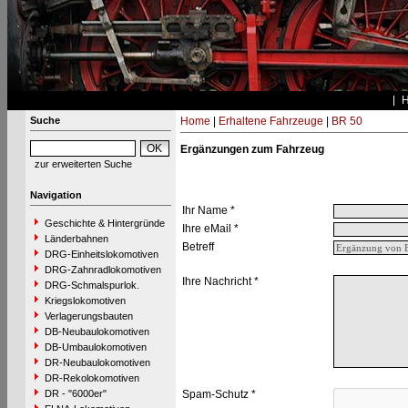
Suche
Home
|
Erhaltene Fahrzeuge
|
BR 50
Ergänzungen zum Fahrzeug
zur erweiterten Suche
Navigation
Ihr Name *
Geschichte & Hintergründe
Ihre eMail *
Länderbahnen
Betreff
DRG-Einheitslokomotiven
DRG-Zahnradlokomotiven
Ihre Nachricht *
DRG-Schmalspurlok.
Kriegslokomotiven
Verlagerungsbauten
DB-Neubaulokomotiven
DB-Umbaulokomotiven
DR-Neubaulokomotiven
DR-Rekolokomotiven
DR - "6000er"
Spam-Schutz *