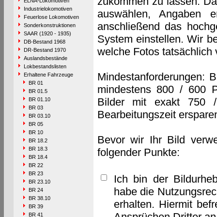
zukommen zu lassen. Das 
ELNA-Lokomotiven
Industrielokomotiven
auswählen, Angaben e
Feuerlose Lokomotiven
anschließend das hochge
Sonderkonstruktionen
SAAR (1920 - 1935)
System einstellen. Wir b
DB-Bestand 1968
welche Fotos tatsächlich
DR-Bestand 1970
Auslandsbestände
Lokbestandslisten
Mindestanforderungen: B
Erhaltene Fahrzeuge
BR 01
mindestens 800 / 600 P
BR 01.5
Bilder mit exakt 750 
BR 01.10
BR 03
Bearbeitungszeit erspare
BR 03.10
BR 05
BR 10
Bevor wir Ihr Bild verw
BR 18.2
BR 18.3
folgender Punkte:
BR 18.4
BR 22
BR 23
Ich bin der Bildurhe
BR 23.10
habe die Nutzungsrec
BR 24
BR 38.10
erhalten. Hiermit bef
BR 39
Ansprüchen Dritter a
BR 41