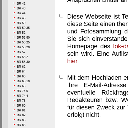
BR 42
BR 43
BR 44
Diese Webseite ist T
BR 45
diese Seite einen them
BR 50
BR 50.35
und Fotosammlung dar
BR 52
Sie sich einverstand
BR 52.80
BR 55.25
Homepage des
lok-
BR 56.20
sein wird. Eine Aufl
BR 57
BR 58.2
hier
.
BR 58.30
BR 62
BR 64
Mit dem Hochladen er
BR 65
BR 65.10
Ihre E-Mail-Adres
BR 66
eventuelle Rückfra
BR 74.0
BR 74.4
Redakteuren bzw. We
BR 78
BR 80
für diesen Zweck zur 
BR 81
erfolgt nicht.
BR 82
BR 85
BR 86