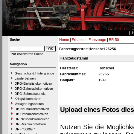
Suche
Home
|
Erhaltene Fahrzeuge
|
BR 50
Fahrzeugportrait Henschel 26256
zur erweiterten Suche
Fahrzeugstamm
Navigation
Hersteller:
Henschel
Geschichte & Hintergründe
Fabriknummer:
26256
Länderbahnen
Baujahr:
1941
DRG-Einheitslokomotiven
DRG-Zahnradlokomotiven
DRG-Schmalspurlok.
Kriegslokomotiven
Verlagerungsbauten
Upload eines Fotos die
DB-Neubaulokomotiven
DB-Umbaulokomotiven
DR-Neubaulokomotiven
DR-Rekolokomotiven
Nutzen Sie die Möglichke
DR - "6000er"