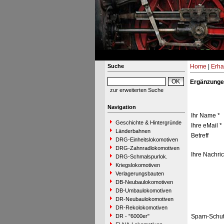
Suche
Home
|
Erha
Ergänzunge
zur erweiterten Suche
Navigation
Ihr Name *
Geschichte & Hintergründe
Ihre eMail *
Länderbahnen
Betreff
DRG-Einheitslokomotiven
DRG-Zahnradlokomotiven
Ihre Nachric
DRG-Schmalspurlok.
Kriegslokomotiven
Verlagerungsbauten
DB-Neubaulokomotiven
DB-Umbaulokomotiven
DR-Neubaulokomotiven
DR-Rekolokomotiven
DR - "6000er"
Spam-Schut