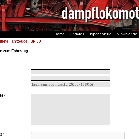
Home
Updates
Typengalerie
Mitwirkende
ltene Fahrzeuge
|
BR 50
n zum Fahrzeug
ht *
z *