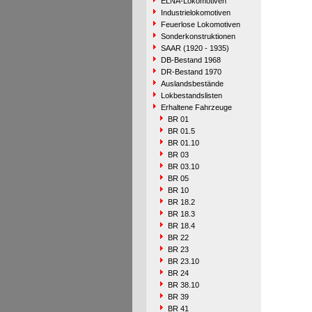
ELNA-Lokomotiven
Industrielokomotiven
Feuerlose Lokomotiven
Sonderkonstruktionen
SAAR (1920 - 1935)
DB-Bestand 1968
DR-Bestand 1970
Auslandsbestände
Lokbestandslisten
Erhaltene Fahrzeuge
BR 01
BR 01.5
BR 01.10
BR 03
BR 03.10
BR 05
BR 10
BR 18.2
BR 18.3
BR 18.4
BR 22
BR 23
BR 23.10
BR 24
BR 38.10
BR 39
BR 41