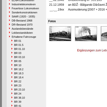
__.02.1946
Umzeichnung in "555.103"
ELNA-Lokomotiven
Industrielokomotiven
21.12.1959
an BDŽ - Bălgarski Dăržavni Ž
Feuerlose Lokomotiven
__.__.19xx
Ausmusterung [2007 + 2016 + 
Sonderkonstruktionen
SAAR (1920 - 1935)
DB-Bestand 1968
Fotos
DR-Bestand 1970
Auslandsbestände
Lokbestandslisten
Erhaltene Fahrzeuge
BR 01
BR 01.5
BR 01.10
Ergänzungen zum Leb
BR 03
BR 03.10
BR 05
BR 10
BR 18.2
BR 18.3
BR 18.4
BR 22
BR 23
BR 23.10
BR 24
BR 38.10
BR 39
BR 41