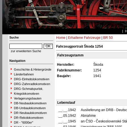
Suche
Home
|
Erhaltene Fahrzeuge
|
BR 50
Fahrzeugportrait Škoda 1254
zur erweiterten Suche
Fahrzeugstamm
Navigation
Hersteller:
Škoda
Geschichte & Hintergründe
Fabriknummer:
1254
Länderbahnen
Baujahr:
1941
DRG-Einheitslokomotiven
DRG-Zahnradlokomotiven
DRG-Schmalspurlok.
Kriegslokomotiven
Verlagerungsbauten
Lebenslauf
DB-Neubaulokomotiven
DB-Umbaulokomotiven
__.__.1942
Auslieferung an DRB - Deuts
DR-Neubaulokomotiven
__.05.1942
Abnahme
DR-Rekolokomotiven
__.__.1945
an ČSD - Československé Stá
DR - "6000er"