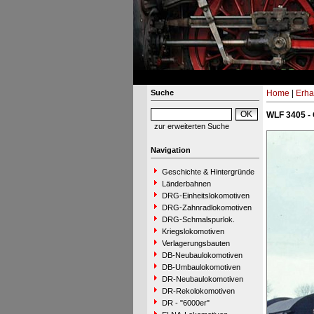
Suche
Home
|
Erha
WLF 3405 -
zur erweiterten Suche
Navigation
Geschichte & Hintergründe
Länderbahnen
DRG-Einheitslokomotiven
DRG-Zahnradlokomotiven
DRG-Schmalspurlok.
Kriegslokomotiven
Verlagerungsbauten
DB-Neubaulokomotiven
DB-Umbaulokomotiven
DR-Neubaulokomotiven
DR-Rekolokomotiven
DR - "6000er"