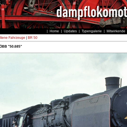
Home
Updates
Typengalerie
Mitwirkende
ltene Fahrzeuge
|
BR 50
 ÖBB "50.685"