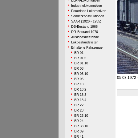
ELNA-Lokomotiven
Industrielokomotiven
Feuerlose Lokomotiven
Sonderkonstruktionen
SAAR (1920 - 1935)
DB-Bestand 1968
DR-Bestand 1970
Auslandsbestände
Lokbestandslisten
Erhaltene Fahrzeuge
BR 01
BR 01.5
BR 01.10
BR 03
BR 03.10
05.03.1972 -
BR 05
BR 10
BR 18.2
BR 18.3
BR 18.4
BR 22
BR 23
BR 23.10
BR 24
BR 38.10
BR 39
BR 41