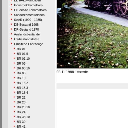
ELNA-Lokomotiven
Industrielokomotiven
Feuerlose Lokomotiven
Sonderkonstruktionen
SAAR (1920 - 1935)
DB-Bestand 1968
DR-Bestand 1970
Auslandsbestände
Lokbestandslisten
Erhaltene Fahrzeuge
BR 01
BR 01.5
BR 01.10
BR 03
BR 03.10
08.11.1988 - Voerde
BR 05
BR 10
BR 18.2
BR 18.3
BR 18.4
BR 22
BR 23
BR 23.10
BR 24
BR 38.10
BR 39
BR 41