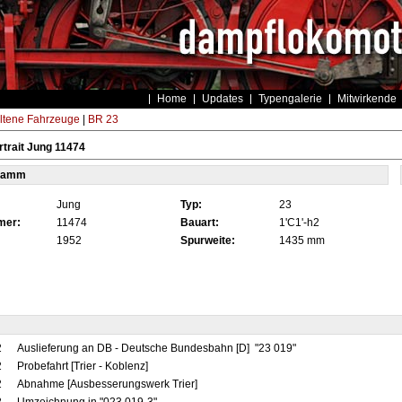
Home
Updates
Typengalerie
Mitwirkende
ltene Fahrzeuge
|
BR 23
trait Jung 11474
tamm
Jung
Typ:
23
mer:
11474
Bauart:
1'C1'-h2
1952
Spurweite:
1435 mm
2
Auslieferung an DB - Deutsche Bundesbahn [D] "23 019"
2
Probefahrt [Trier - Koblenz]
2
Abnahme [Ausbesserungswerk Trier]