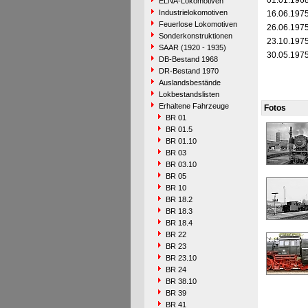
01.01.196
ELNA-Lokomotiven
Industrielokomotiven
16.06.197
Feuerlose Lokomotiven
26.06.197
Sonderkonstruktionen
23.10.197
SAAR (1920 - 1935)
30.05.197
DB-Bestand 1968
DR-Bestand 1970
Auslandsbestände
Lokbestandslisten
Erhaltene Fahrzeuge
Fotos
BR 01
BR 01.5
BR 01.10
BR 03
BR 03.10
BR 05
BR 10
BR 18.2
BR 18.3
BR 18.4
BR 22
BR 23
BR 23.10
BR 24
BR 38.10
BR 39
BR 41