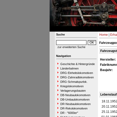
Suche
Home
|
Erha
Fahrzeugpor
zur erweiterten Suche
Fahrzeugs
Navigation
Hersteller:
Geschichte & Hintergründe
Fabriknum
Länderbahnen
Baujahr:
DRG-Einheitslokomotiven
DRG-Zahnradlokomotiven
DRG-Schmalspurlok.
Kriegslokomotiven
Verlagerungsbauten
Lebenslauf
DB-Neubaulokomotiven
DB-Umbaulokomotiven
18.11.195
DR-Neubaulokomotiven
20.11.195
DR-Rekolokomotiven
25.11.195
DR - "6000er"