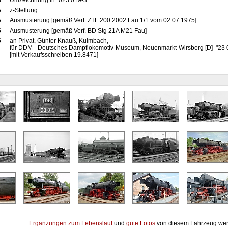
8
Umzeichnung in "023 019-3"
5
z-Stellung
5
Ausmusterung [gemäß Verf. ZTL 200.2002 Fau 1/1 vom 02.07.1975]
5
Ausmusterung [gemäß Verf. BD Stg 21A M21 Fau]
5
an Privat, Günter Knauß, Kulmbach,
für DDM - Deutsches Dampflokomotiv-Museum, Neuenmarkt-Wirsberg [D] "23
[mit Verkaufsschreiben 19.8471]
Ergänzungen zum Lebenslauf
und
gute Fotos
von diesem Fahrzeug wer