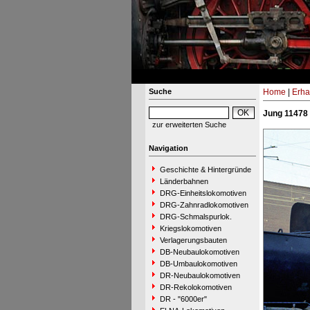
Suche
Home
|
Erha
Jung 11478 
zur erweiterten Suche
Navigation
Geschichte & Hintergründe
Länderbahnen
DRG-Einheitslokomotiven
DRG-Zahnradlokomotiven
DRG-Schmalspurlok.
Kriegslokomotiven
Verlagerungsbauten
DB-Neubaulokomotiven
DB-Umbaulokomotiven
DR-Neubaulokomotiven
DR-Rekolokomotiven
DR - "6000er"