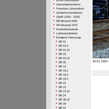
ELNA-Lokomotiven
Industrielokomotiven
Feuerlose Lokomotiven
Sonderkonstruktionen
SAAR (1920 - 1935)
DB-Bestand 1968
DR-Bestand 1970
Auslandsbestände
Lokbestandslisten
Erhaltene Fahrzeuge
BR 01
BR 01.5
BR 01.10
BR 03
BR 03.10
30.01.1993 
BR 05
BR 10
BR 18.2
BR 18.3
BR 18.4
BR 22
BR 23
BR 23.10
BR 24
BR 38.10
BR 39
BR 41