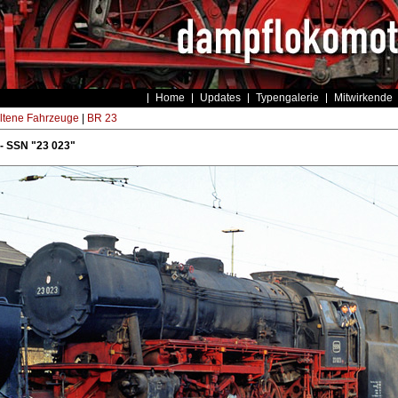
Home
Updates
Typengalerie
Mitwirkende
ltene Fahrzeuge
|
BR 23
- SSN "23 023"