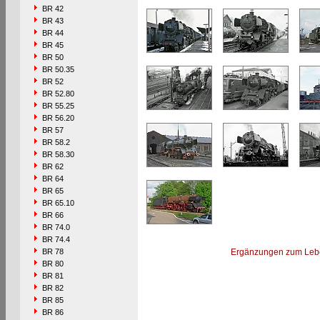
BR 42
BR 43
BR 44
BR 45
BR 50
BR 50.35
BR 52
BR 52.80
BR 55.25
BR 56.20
BR 57
BR 58.2
BR 58.30
BR 62
BR 64
BR 65
BR 65.10
BR 66
BR 74.0
BR 74.4
BR 78
Ergänzungen zum Leb
BR 80
BR 81
BR 82
BR 85
BR 86