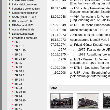
20.08.1945
=> RBGD - Reichsbahn-General
ELNA-Lokomotiven
[Eisenbahnverwaltung der brit
Industrielokomotiven
10.09.1946
=> HVE - Hauptverwaltung de
Feuerlose Lokomotiven
[Zusammenschluß der Eisenba
Sonderkonstruktionen
12.09.1948
=> VfV - Verwaltung für Verke
SAAR (1920 - 1935)
[Eingliederung der HVE als Ha
DB-Bestand 1968
07.09.1949
=> DB - Deutsche Bundesbahn
DR-Bestand 1970
Auslandsbestände
01.01.1968
Umzeichnung in "001 173-4"
Lokbestandslisten
01.11.1973
z-Stellung [Lok mit Tender im
Erhaltene Fahrzeuge
10.12.1973
Ausmusterung [gemäß Verf. B
BR 01
07.05.1974
an Privat, Günter Knauß, Kess
BR 01.5
__.__.1974
-
__.__.1975
Einsatz durch UE
BR 01.10
10.11.1975
-
__.__.1978 Abstellung [Lok 
BR 03
BR 03.10
__.__.1979
an MVT - Museum für Verkehr 
[Lok am 18.11.1979 "über die
BR 05
BR 10
01.09.1996
=> DTMB - Deutsches Technik
BR 18.2
__.10.2008
an UEF - Ulmer Eisenbahnfreu
BR 18.3
[betriebsfähige Aufarbeitung
BR 18.4
BR 22
BR 23
Fotos
BR 23.10
BR 24
BR 38.10
BR 39
BR 41