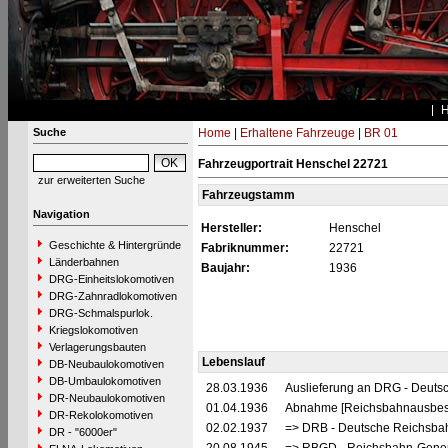
Suche
Home
|
Erhaltene Fahrzeuge
|
BR 01
Fahrzeugportrait Henschel 22721
zur erweiterten Suche
Fahrzeugstamm
Navigation
Hersteller:
Henschel
Geschichte & Hintergründe
Fabriknummer:
22721
Länderbahnen
Baujahr:
1936
DRG-Einheitslokomotiven
DRG-Zahnradlokomotiven
DRG-Schmalspurlok.
Kriegslokomotiven
Verlagerungsbauten
Lebenslauf
DB-Neubaulokomotiven
DB-Umbaulokomotiven
28.03.1936
Auslieferung an DRG - Deutsc
DR-Neubaulokomotiven
01.04.1936
Abnahme [Reichsbahnausbes
DR-Rekolokomotiven
02.02.1937
=> DRB - Deutsche Reichsbah
DR - "6000er"