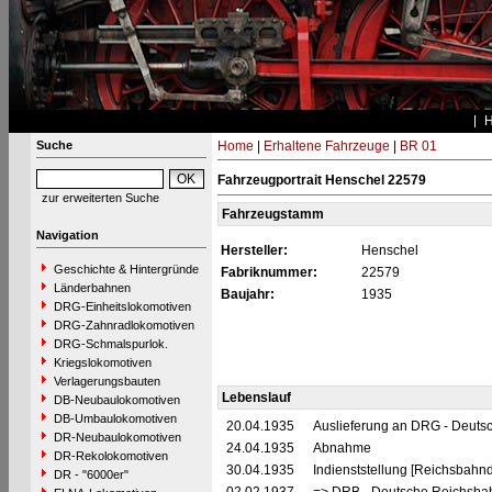
Suche
Home
|
Erhaltene Fahrzeuge
|
BR 01
Fahrzeugportrait Henschel 22579
zur erweiterten Suche
Fahrzeugstamm
Navigation
Hersteller:
Henschel
Geschichte & Hintergründe
Fabriknummer:
22579
Länderbahnen
Baujahr:
1935
DRG-Einheitslokomotiven
DRG-Zahnradlokomotiven
DRG-Schmalspurlok.
Kriegslokomotiven
Verlagerungsbauten
Lebenslauf
DB-Neubaulokomotiven
DB-Umbaulokomotiven
20.04.1935
Auslieferung an DRG - Deutsc
DR-Neubaulokomotiven
24.04.1935
Abnahme
DR-Rekolokomotiven
30.04.1935
Indienststellung [Reichsbahndi
DR - "6000er"