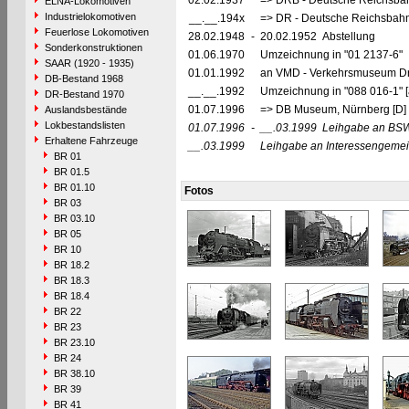
02.02.1937
=> DRB - Deutsche Reichsbah
ELNA-Lokomotiven
Industrielokomotiven
__.__.194x
=> DR - Deutsche Reichsbahn
Feuerlose Lokomotiven
28.02.1948
-
20.02.1952 Abstellung
Sonderkonstruktionen
01.06.1970
Umzeichnung in "01 2137-6"
SAAR (1920 - 1935)
01.01.1992
an VMD - Verkehrsmuseum Dr
DB-Bestand 1968
__.__.1992
Umzeichnung in "088 016-1" [
DR-Bestand 1970
01.07.1996
=> DB Museum, Nürnberg [D]
Auslandsbestände
Lokbestandslisten
01.07.1996
-
__.03.1999
Leihgabe an BSW
Erhaltene Fahrzeuge
__.03.1999
Leihgabe an Interessengemein
BR 01
BR 01.5
BR 01.10
Fotos
BR 03
BR 03.10
BR 05
BR 10
BR 18.2
BR 18.3
BR 18.4
BR 22
BR 23
BR 23.10
BR 24
BR 38.10
BR 39
BR 41