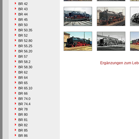
BR 42
BR 43
BR 44
BR 45
BR 50
BR 50.35
BR 52
BR 52.80
BR 55.25
BR 56.20
BR 57
BR 58.2
Ergänzungen zum Leb
BR 58.30
BR 62
BR 64
BR 65
BR 65.10
BR 66
BR 74.0
BR 74.4
BR 78
BR 80
BR 81
BR 82
BR 85
BR 86