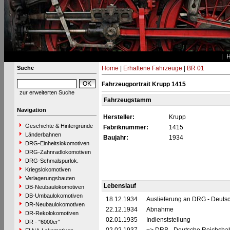
Suche
Home
|
Erhaltene Fahrzeuge
|
BR 01
Fahrzeugportrait Krupp 1415
zur erweiterten Suche
Fahrzeugstamm
Navigation
Hersteller:
Krupp
Geschichte & Hintergründe
Fabriknummer:
1415
Länderbahnen
Baujahr:
1934
DRG-Einheitslokomotiven
DRG-Zahnradlokomotiven
DRG-Schmalspurlok.
Kriegslokomotiven
Verlagerungsbauten
Lebenslauf
DB-Neubaulokomotiven
DB-Umbaulokomotiven
18.12.1934
Auslieferung an DRG - Deutsc
DR-Neubaulokomotiven
22.12.1934
Abnahme
DR-Rekolokomotiven
02.01.1935
Indienststellung
DR - "6000er"