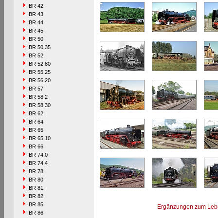
BR 42
BR 43
BR 44
BR 45
BR 50
BR 50.35
BR 52
BR 52.80
BR 55.25
BR 56.20
BR 57
BR 58.2
BR 58.30
BR 62
BR 64
BR 65
BR 65.10
BR 66
BR 74.0
BR 74.4
BR 78
BR 80
BR 81
BR 82
BR 85
Ergänzungen zum Leb
BR 86