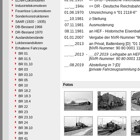
02.02.1937
=> DRB - Deutsche Reichsbah
ELNA-Lokomotiven
Industrielokomotiven
__.__.194x
=> DR - Deutsche Reichsbahn
Feuerlose Lokomotiven
01.06.1970
Umzeichnung n "01 2118-6"
Sonderkonstruktionen
__.10.1981
z-Stellung
SAAR (1920 - 1935)
07.11.1981
Ausmusterung
DB-Bestand 1968
08.11.1981
an HEF - Historische Eisenbahn
DR-Bestand 1970
01.01.2007
Vergabe der NVR-Nummer "9
Auslandsbestände
Lokbestandslisten
__.__.2013
an Privat, Battenberg [D] "01 
[NVR-Nummer: 90 80 0001 1
Erhaltene Fahrzeuge
BR 01
__.__.2013
-
__.07.2019
Leihgabe an HEF -
[NVR-Nummer: 90 80 0001 11
BR 01.5
BR 01.10
__.08.2019
Abstellung in ?
[D]
[private Fahrzeugsammlung be
BR 03
BR 03.10
BR 05
Fotos
BR 10
BR 18.2
BR 18.3
BR 18.4
BR 22
BR 23
BR 23.10
BR 24
BR 38.10
BR 39
BR 41