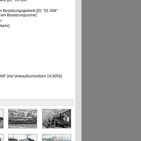
eld [D] "01 008"
n Besatzungsgebiets [D] "01 008"
chen Besatzungszone]
8"
rkehr]
008" [mit Verkaufsschreiben 19.9056]