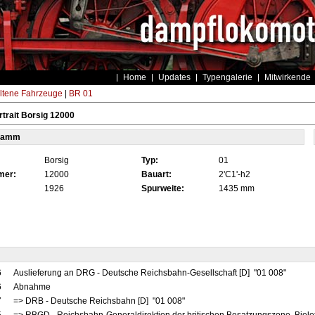
Home
Updates
Typengalerie
Mitwirkende
ltene Fahrzeuge
|
BR 01
trait Borsig 12000
tamm
Borsig
Typ:
01
mer:
12000
Bauart:
2'C1'-h2
1926
Spurweite:
1435 mm
6
Auslieferung an DRG - Deutsche Reichsbahn-Gesellschaft [D] "01 008"
6
Abnahme
7
=> DRB - Deutsche Reichsbahn [D] "01 008"