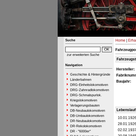
Suche
Home
|
Erha
Fahrzeugpor
zur erweiterten Suche
Fahrzeugs
Navigation
Hersteller:
Geschichte & Hintergründe
Fabriknum
Länderbahnen
Baujahr:
DRG-Einheitslokomotiven
DRG-Zahnradlokomotiven
DRG-Schmalspurlok.
Kriegslokomotiven
Verlagerungsbauten
Lebenslauf
DB-Neubaulokomotiven
DB-Umbaulokomotiven
10.01.192
DR-Neubaulokomotiven
28.01.192
DR-Rekolokomotiven
02.02.193
DR - "6000er"