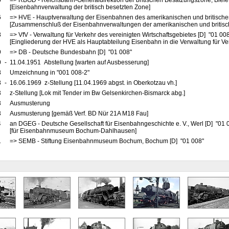
5
=> RBGD - Reichsbahn-Generaldirektion der britischen Besatzungszone, Bielef
[Eisenbahnverwaltung der britisch besetzten Zone]
6
=> HVE - Hauptverwaltung der Eisenbahnen des amerikanischen und britische
[Zusammenschluß der Eisenbahnverwaltungen der amerikanischen und britis
8
=> VfV - Verwaltung für Verkehr des vereinigten Wirtschaftsgebietes [D] "01 00
[Eingliederung der HVE als Hauptabteilung Eisenbahn in die Verwaltung für Ve
9
=> DB - Deutsche Bundesbahn [D] "01 008"
0
-
11.04.1951 Abstellung [warten auf Ausbesserung]
8
Umzeichnung in "001 008-2"
8
-
16.06.1969 z-Stellung [11.04.1969 abgst. in Oberkotzau vh.]
3
z-Stellung [Lok mit Tender im Bw Gelsenkirchen-Bismarck abg.]
3
Ausmusterung
3
Ausmusterung [gemäß Verf. BD Nür 21A M18 Fau]
4
an DGEG - Deutsche Gesellschaft für Eisenbahngeschichte e. V., Werl [D] "01 
[für Eisenbahnmuseum Bochum-Dahlhausen]
1
=> SEMB - Stiftung Eisenbahnmuseum Bochum, Bochum [D] "01 008"