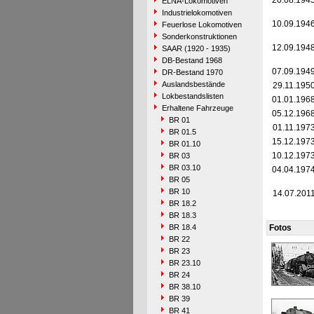
20.08.194
ELNA-Lokomotiven
Industrielokomotiven
10.09.194
Feuerlose Lokomotiven
Sonderkonstruktionen
12.09.194
SAAR (1920 - 1935)
DB-Bestand 1968
07.09.194
DR-Bestand 1970
Auslandsbestände
29.11.195
Lokbestandslisten
01.01.196
Erhaltene Fahrzeuge
05.12.196
BR 01
01.11.197
BR 01.5
15.12.197
BR 01.10
10.12.197
BR 03
BR 03.10
04.04.197
BR 05
BR 10
14.07.201
BR 18.2
BR 18.3
BR 18.4
Fotos
BR 22
BR 23
BR 23.10
BR 24
BR 38.10
BR 39
BR 41