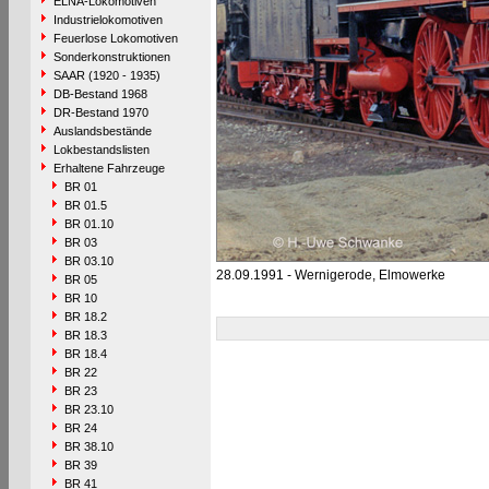
ELNA-Lokomotiven
Industrielokomotiven
Feuerlose Lokomotiven
Sonderkonstruktionen
SAAR (1920 - 1935)
DB-Bestand 1968
DR-Bestand 1970
Auslandsbestände
Lokbestandslisten
Erhaltene Fahrzeuge
BR 01
BR 01.5
BR 01.10
BR 03
BR 03.10
28.09.1991 - Wernigerode, Elmowerke
BR 05
BR 10
BR 18.2
BR 18.3
BR 18.4
BR 22
BR 23
BR 23.10
BR 24
BR 38.10
BR 39
BR 41