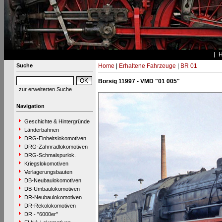
Suche
Home
|
Erhaltene Fahrzeuge
|
BR 01
Borsig 11997 - VMD "01 005"
zur erweiterten Suche
Navigation
Geschichte & Hintergründe
Länderbahnen
DRG-Einheitslokomotiven
DRG-Zahnradlokomotiven
DRG-Schmalspurlok.
Kriegslokomotiven
Verlagerungsbauten
DB-Neubaulokomotiven
DB-Umbaulokomotiven
DR-Neubaulokomotiven
DR-Rekolokomotiven
DR - "6000er"