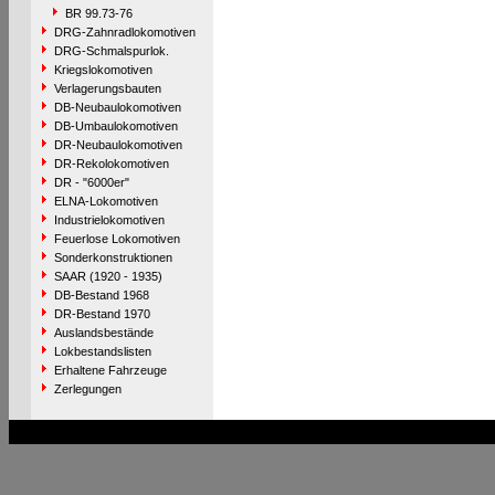
BR 99.73-76
DRG-Zahnradlokomotiven
DRG-Schmalspurlok.
Kriegslokomotiven
Verlagerungsbauten
DB-Neubaulokomotiven
DB-Umbaulokomotiven
DR-Neubaulokomotiven
DR-Rekolokomotiven
DR - "6000er"
ELNA-Lokomotiven
Industrielokomotiven
Feuerlose Lokomotiven
Sonderkonstruktionen
SAAR (1920 - 1935)
DB-Bestand 1968
DR-Bestand 1970
Auslandsbestände
Lokbestandslisten
Erhaltene Fahrzeuge
Zerlegungen