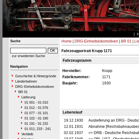
Suche
Home
|
DRG-Einheitslokomotiven
|
BR 01
|
Li
Fahrzeugportrait Krupp 1171
zur erweiterten Suche
Fahrzeugstamm
Navigation
Hersteller:
Krupp
Geschichte & Hintergründe
Fabriknummer:
1171
Länderbahnen
Baujahr:
1930
DRG-Einheitslokomotiven
BR 01
Lieferung
01 001 - 01 010
01 012 - 01 076
Lebenslauf
01 077 - 01 101
01 102 - 01 190
19.12.1930
Auslieferung an DRG - Deutsc
01 191 - 01 232
12.01.1931
Abnahme [Reichsbahnausbes
01 011; 233 - 241
02.02.1937
=> DRB - Deutsche Reichsbah
Verbleib