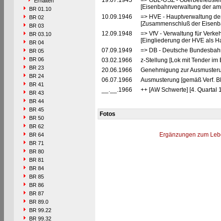
19.07.1945
=> OBL-USZ - Oberbetriebslei
Erhalten
[Eisenbahnverwaltung der ame
BR 01.10
10.09.1946
=> HVE - Hauptverwaltung de
BR 02
[Zusammenschluß der Eisenba
BR 03
12.09.1948
=> VfV - Verwaltung für Verke
BR 03.10
[Eingliederung der HVE als Ha
BR 04
07.09.1949
=> DB - Deutsche Bundesbahn
BR 05
BR 06
03.02.1966
z-Stellung [Lok mit Tender im
BR 23
20.06.1966
Genehmigung zur Ausmusteru
BR 24
06.07.1966
Ausmusterung [gemäß Verf. B
BR 41
__.__.1966
++ [AW Schwerte] [4. Quartal 
BR 43
BR 44
BR 45
Fotos
BR 50
BR 62
Ergänzungen zum Leb
BR 64
BR 71
BR 80
BR 81
BR 84
BR 85
BR 86
BR 87
BR 89.0
BR 99.22
BR 99.32