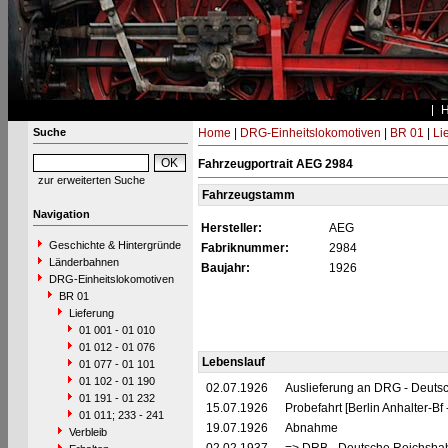
Suche
Home
|
DRG-Einheitslokomotiven
|
BR 01
|
Li
Fahrzeugportrait AEG 2984
zur erweiterten Suche
Fahrzeugstamm
Navigation
Hersteller:
AEG
Geschichte & Hintergründe
Fabriknummer:
2984
Länderbahnen
Baujahr:
1926
DRG-Einheitslokomotiven
BR 01
Lieferung
01 001 - 01 010
01 012 - 01 076
Lebenslauf
01 077 - 01 101
01 102 - 01 190
02.07.1926
Auslieferung an DRG - Deutsc
01 191 - 01 232
15.07.1926
Probefahrt [Berlin Anhalter-B
01 011; 233 - 241
19.07.1926
Abnahme
Verbleib