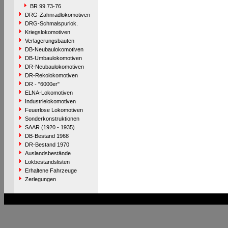
BR 99.73-76
DRG-Zahnradlokomotiven
DRG-Schmalspurlok.
Kriegslokomotiven
Verlagerungsbauten
DB-Neubaulokomotiven
DB-Umbaulokomotiven
DR-Neubaulokomotiven
DR-Rekolokomotiven
DR - "6000er"
ELNA-Lokomotiven
Industrielokomotiven
Feuerlose Lokomotiven
Sonderkonstruktionen
SAAR (1920 - 1935)
DB-Bestand 1968
DR-Bestand 1970
Auslandsbestände
Lokbestandslisten
Erhaltene Fahrzeuge
Zerlegungen