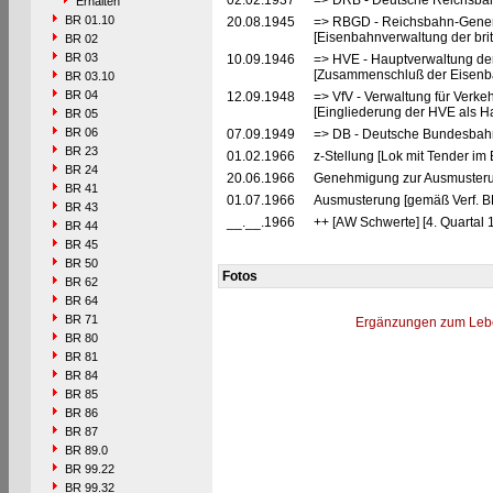
02.02.1937
=> DRB - Deutsche Reichsbah
Erhalten
BR 01.10
20.08.1945
=> RBGD - Reichsbahn-General
[Eisenbahnverwaltung der brit
BR 02
BR 03
10.09.1946
=> HVE - Hauptverwaltung de
[Zusammenschluß der Eisenba
BR 03.10
BR 04
12.09.1948
=> VfV - Verwaltung für Verke
[Eingliederung der HVE als Ha
BR 05
BR 06
07.09.1949
=> DB - Deutsche Bundesbahn
BR 23
01.02.1966
z-Stellung [Lok mit Tender im 
BR 24
20.06.1966
Genehmigung zur Ausmusteru
BR 41
01.07.1966
Ausmusterung [gemäß Verf. 
BR 43
__.__.1966
++ [AW Schwerte] [4. Quartal 
BR 44
BR 45
BR 50
Fotos
BR 62
BR 64
BR 71
Ergänzungen zum Leb
BR 80
BR 81
BR 84
BR 85
BR 86
BR 87
BR 89.0
BR 99.22
BR 99.32