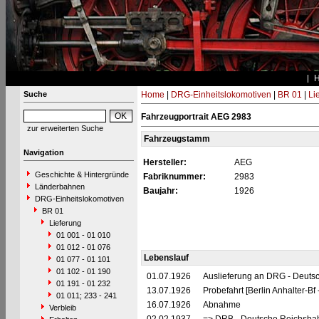
Suche
Home
|
DRG-Einheitslokomotiven
|
BR 01
|
Li
Fahrzeugportrait AEG 2983
zur erweiterten Suche
Fahrzeugstamm
Navigation
Hersteller:
AEG
Geschichte & Hintergründe
Fabriknummer:
2983
Länderbahnen
Baujahr:
1926
DRG-Einheitslokomotiven
BR 01
Lieferung
01 001 - 01 010
01 012 - 01 076
Lebenslauf
01 077 - 01 101
01 102 - 01 190
01.07.1926
Auslieferung an DRG - Deutsc
01 191 - 01 232
13.07.1926
Probefahrt [Berlin Anhalter-B
01 011; 233 - 241
16.07.1926
Abnahme
Verbleib