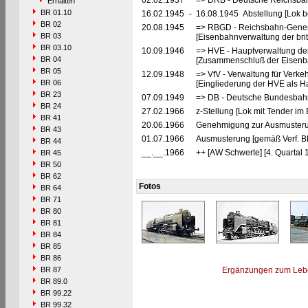
02.02.1937
=> DRB - Deutsche Reichsbah
Erhalten
BR 01.10
16.02.1945
-
16.08.1945 Abstellung [Lok be
BR 02
20.08.1945
=> RBGD - Reichsbahn-General
BR 03
[Eisenbahnverwaltung der brit
BR 03.10
10.09.1946
=> HVE - Hauptverwaltung de
BR 04
[Zusammenschluß der Eisenba
BR 05
12.09.1948
=> VfV - Verwaltung für Verke
BR 06
[Eingliederung der HVE als Ha
BR 23
07.09.1949
=> DB - Deutsche Bundesbahn
BR 24
27.02.1966
z-Stellung [Lok mit Tender im 
BR 41
20.06.1966
Genehmigung zur Ausmusteru
BR 43
01.07.1966
Ausmusterung [gemäß Verf. 
BR 44
__.__.1966
++ [AW Schwerte] [4. Quartal 
BR 45
BR 50
BR 62
Fotos
BR 64
BR 71
BR 80
BR 81
BR 84
BR 85
BR 86
BR 87
Ergänzungen zum Leb
BR 89.0
BR 99.22
BR 99.32