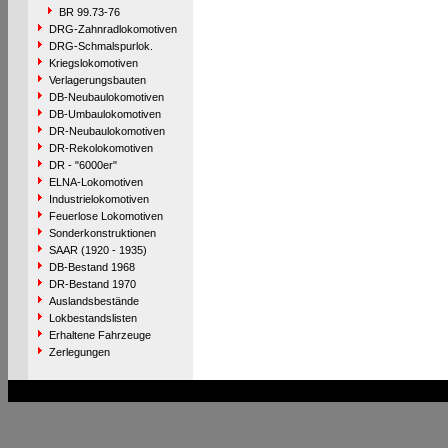
BR 99.73-76
DRG-Zahnradlokomotiven
DRG-Schmalspurlok.
Kriegslokomotiven
Verlagerungsbauten
DB-Neubaulokomotiven
DB-Umbaulokomotiven
DR-Neubaulokomotiven
DR-Rekolokomotiven
DR - "6000er"
ELNA-Lokomotiven
Industrielokomotiven
Feuerlose Lokomotiven
Sonderkonstruktionen
SAAR (1920 - 1935)
DB-Bestand 1968
DR-Bestand 1970
Auslandsbestände
Lokbestandslisten
Erhaltene Fahrzeuge
Zerlegungen