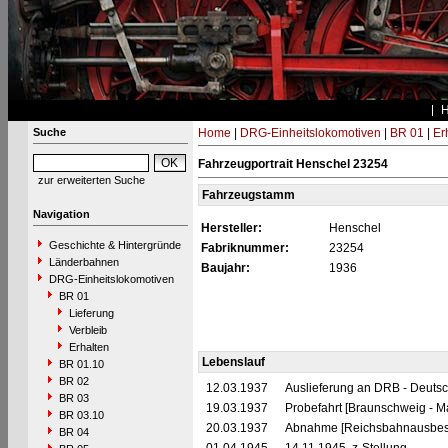
Suche
Home
|
DRG-Einheitslokomotiven
|
BR 01
|
Er
Fahrzeugportrait Henschel 23254
zur erweiterten Suche
Fahrzeugstamm
Navigation
Hersteller:
Henschel
Geschichte & Hintergründe
Fabriknummer:
23254
Länderbahnen
Baujahr:
1936
DRG-Einheitslokomotiven
BR 01
Lieferung
Verbleib
Erhalten
Lebenslauf
BR 01.10
BR 02
12.03.1937
Auslieferung an DRB - Deuts
BR 03
19.03.1937
Probefahrt [Braunschweig - 
BR 03.10
20.03.1937
Abnahme [Reichsbahnausbes
BR 04