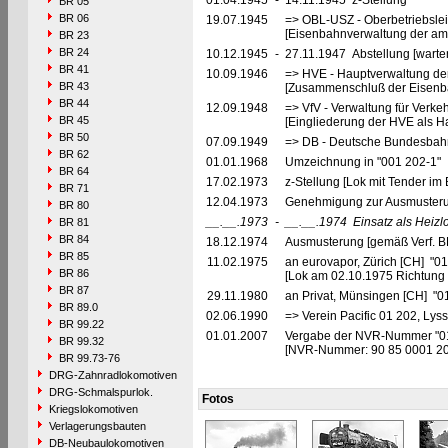
01.04.1945
-
14.11.1945 z-Stellung
BR 05
BR 06
19.07.1945
=> OBL-USZ - Oberbetriebslei
[Eisenbahnverwaltung der ame
BR 23
BR 24
10.12.1945
-
27.11.1947 Abstellung [warte
BR 41
10.09.1946
=> HVE - Hauptverwaltung de
BR 43
[Zusammenschluß der Eisenba
BR 44
12.09.1948
=> VfV - Verwaltung für Verke
BR 45
[Eingliederung der HVE als Ha
BR 50
07.09.1949
=> DB - Deutsche Bundesbahn
BR 62
01.01.1968
Umzeichnung in "001 202-1"
BR 64
17.02.1973
z-Stellung [Lok mit Tender im 
BR 71
12.04.1973
Genehmigung zur Ausmusteru
BR 80
__.__.1973
-
__.__.1974
Einsatz als Heizl
BR 81
BR 84
18.12.1974
Ausmusterung [gemäß Verf. B
BR 85
11.02.1975
an eurovapor, Zürich [CH] "01
BR 86
[Lok am 02.10.1975 Richtung 
BR 87
29.11.1980
an Privat, Münsingen [CH] "0
BR 89.0
02.06.1990
=> Verein Pacific 01 202, Lys
BR 99.22
01.01.2007
Vergabe der NVR-Nummer "0
BR 99.32
[NVR-Nummer: 90 85 0001 2
BR 99.73-76
DRG-Zahnradlokomotiven
DRG-Schmalspurlok.
Fotos
Kriegslokomotiven
Verlagerungsbauten
DB-Neubaulokomotiven