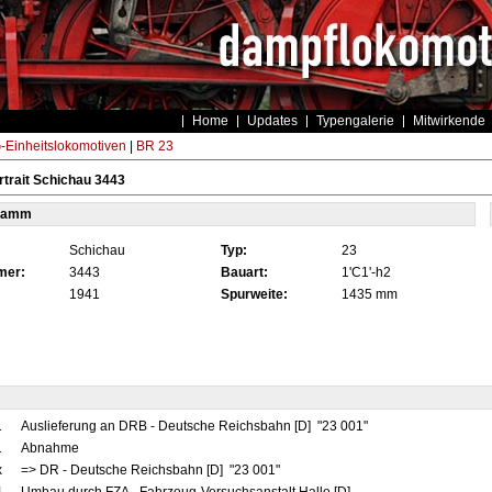
Home
Updates
Typengalerie
Mitwirkende
Einheitslokomotiven
|
BR 23
trait Schichau 3443
tamm
Schichau
Typ:
23
mer:
3443
Bauart:
1'C1'-h2
1941
Spurweite:
1435 mm
1
Auslieferung an DRB - Deutsche Reichsbahn [D] "23 001"
1
Abnahme
x
=> DR - Deutsche Reichsbahn [D] "23 001"