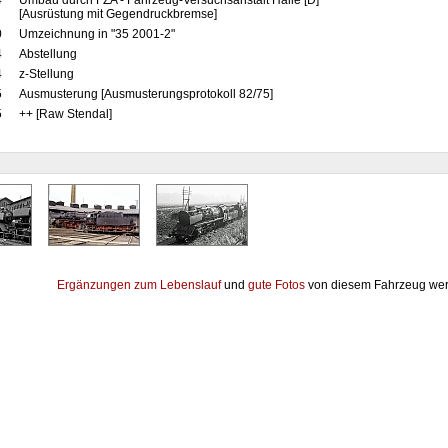
4
Umbau durch FZA - Fahrzeug-Versuchsanstalt Halle [D]
[Ausrüstung mit Gegendruckbremse]
0
Umzeichnung in "35 2001-2"
4
Abstellung
4
z-Stellung
5
Ausmusterung [Ausmusterungsprotokoll 82/75]
5
++ [Raw Stendal]
Ergänzungen zum Lebenslauf
und
gute Fotos
von diesem Fahrzeug wer