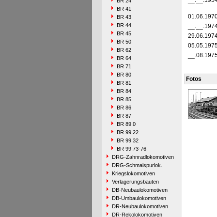
__.__.195
BR 24
BR 41
01.06.197
BR 43
BR 44
__.__.197
BR 45
29.06.197
BR 50
05.05.197
BR 62
__.08.197
BR 64
BR 71
BR 80
Fotos
BR 81
BR 84
BR 85
BR 86
BR 87
BR 89.0
BR 99.22
BR 99.32
BR 99.73-76
DRG-Zahnradlokomotiven
DRG-Schmalspurlok.
Kriegslokomotiven
Verlagerungsbauten
DB-Neubaulokomotiven
DB-Umbaulokomotiven
DR-Neubaulokomotiven
DR-Rekolokomotiven