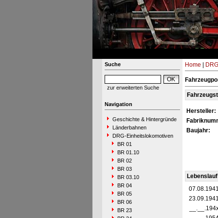
Suche
Home
|
DRG-
Fahrzeugpor
zur erweiterten Suche
Fahrzeugs
Navigation
Hersteller:
Geschichte & Hintergründe
Fabriknum
Länderbahnen
Baujahr:
DRG-Einheitslokomotiven
BR 01
BR 01.10
BR 02
BR 03
Lebenslauf
BR 03.10
BR 04
07.08.194
BR 05
23.09.194
BR 06
__.__.194
BR 23