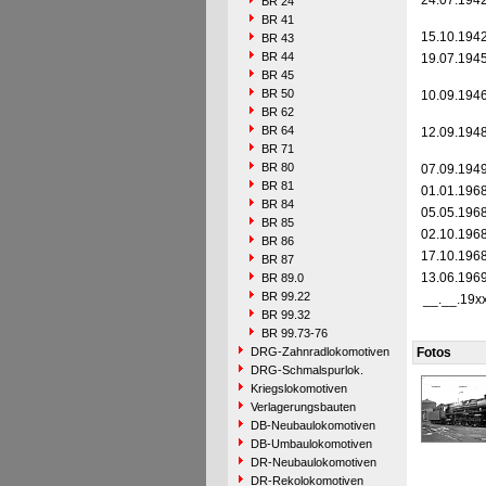
24.07.194
BR 24
BR 41
15.10.194
BR 43
BR 44
19.07.194
BR 45
BR 50
10.09.194
BR 62
BR 64
12.09.194
BR 71
BR 80
07.09.194
BR 81
01.01.196
BR 84
05.05.196
BR 85
02.10.196
BR 86
17.10.196
BR 87
13.06.196
BR 89.0
BR 99.22
__.__.19x
BR 99.32
BR 99.73-76
DRG-Zahnradlokomotiven
Fotos
DRG-Schmalspurlok.
Kriegslokomotiven
Verlagerungsbauten
DB-Neubaulokomotiven
DB-Umbaulokomotiven
DR-Neubaulokomotiven
DR-Rekolokomotiven