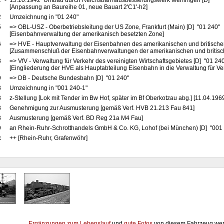
2
-
15.10.1942 Umbau durch Reichsbahnausbesserungswerk Meiningen [D]
[Anpassung an Baureihe 01, neue Bauart 2'C1'-h2]
2
Umzeichnung in "01 240"
5
=> OBL-USZ - Oberbetriebsleitung der US Zone, Frankfurt (Main) [D] "01 240"
[Eisenbahnverwaltung der amerikanisch besetzten Zone]
6
=> HVE - Hauptverwaltung der Eisenbahnen des amerikanischen und britische
[Zusammenschluß der Eisenbahnverwaltungen der amerikanischen und britis
8
=> VfV - Verwaltung für Verkehr des vereinigten Wirtschaftsgebietes [D] "01 24
[Eingliederung der HVE als Hauptabteilung Eisenbahn in die Verwaltung für Ve
9
=> DB - Deutsche Bundesbahn [D] "01 240"
8
Umzeichnung in "001 240-1"
8
z-Stellung [Lok mit Tender im Bw Hof, später im Bf Oberkotzau abg.] [11.04.196
8
Genehmigung zur Ausmusterung [gemäß Verf. HVB 21.213 Fau 841]
8
Ausmusterung [gemäß Verf. BD Reg 21a M4 Fau]
9
an Rhein-Ruhr-Schrotthandels GmbH & Co. KG, Lohof (bei München) [D] "001 2
x
++ [Rhein-Ruhr, Grafenwöhr]
Ergänzungen zum Lebenslauf
und
gute Fotos
von diesem Fahrzeug wer