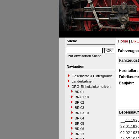
Suche
Home
|
DRG-
Fahrzeugpor
zur erweiterten Suche
Fahrzeugs
Navigation
Hersteller:
Geschichte & Hintergründe
Fabriknum
Länderbahnen
Baujahr:
DRG-Einheitslokomotiven
BR 01
BR 01.10
BR 02
BR 03
Lebenslauf
BR 03.10
BR 04
__.11.192
BR 05
23.01.192
BR 06
02.02.193
BR 23