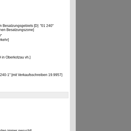
n Besatzungsgebiets [D] "01 240"
chen Besatzungszone]
0"
rkehr]
9 in Oberkotzau vh.]
40-1" [mit Verkaufsschreiben 19.9957]
den immer gesucht!