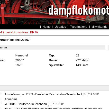
Home
Updates
Typengalerie
Mitwirkende
Einheitslokomotiven
|
BR 02
trait Henschel 20467
tamm
Henschel
Typ:
02
mer:
20467
Bauart:
2'C1'-h4v
1925
Spurweite:
1435 mm
5
Auslieferung an DRG - Deutsche Reichsbahn-Gesellschaft [D] "02 008"
6
Abnahme
7
=> DRB - Deutsche Reichsbahn [D] "02 008"