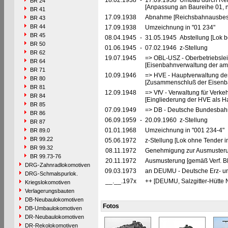
18.02.1938
-
17.09.1938 Umbau durch Re
BR 24
[Anpassung an Baureihe 01, n
BR 41
17.09.1938
Abnahme [Reichsbahnausbes
BR 43
BR 44
17.09.1938
Umzeichnung in "01 234"
BR 45
08.04.1945
-
31.05.1945 Abstellung [Lok be
BR 50
01.06.1945
-
07.02.1946 z-Stellung
BR 62
19.07.1945
=> OBL-USZ - Oberbetriebslei
BR 64
[Eisenbahnverwaltung der ame
BR 71
10.09.1946
=> HVE - Hauptverwaltung de
BR 80
[Zusammenschluß der Eisenba
BR 81
12.09.1948
=> VfV - Verwaltung für Verke
BR 84
[Eingliederung der HVE als Ha
BR 85
07.09.1949
=> DB - Deutsche Bundesbahn
BR 86
06.09.1959
-
20.09.1960 z-Stellung
BR 87
01.01.1968
Umzeichnung in "001 234-4"
BR 89.0
BR 99.22
05.06.1972
z-Stellung [Lok ohne Tender 
BR 99.32
08.11.1972
Genehmigung zur Ausmusteru
BR 99.73-76
20.11.1972
Ausmusterung [gemäß Verf. B
DRG-Zahnradlokomotiven
09.03.1973
an DEUMU - Deutsche Erz- un
DRG-Schmalspurlok.
__.__.197x
++ [DEUMU, Salzgitter-Hütte 
Kriegslokomotiven
Verlagerungsbauten
DB-Neubaulokomotiven
Fotos
DB-Umbaulokomotiven
DR-Neubaulokomotiven
DR-Rekolokomotiven