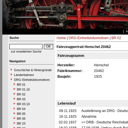
Suche
Home
|
DRG-Einheitslokomotiven
|
BR 02
Fahrzeugportrait Henschel 20462
zur erweiterten Suche
Fahrzeugstamm
Navigation
Hersteller:
Henschel
Geschichte & Hintergründe
Fabriknummer:
20462
Länderbahnen
Baujahr:
1925
DRG-Einheitslokomotiven
BR 01
BR 01.10
BR 02
BR 03
Lebenslauf
BR 03.10
BR 04
09.11.1925
Auslieferung an DRG - Deutsc
BR 05
16.11.1925
Abnahme
BR 06
02.02.1937
=> DRB - Deutsche Reichsbah
BR 23